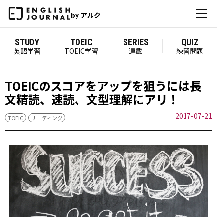
by アルク
STUDY
TOEIC
SERIES
QUIZ
英語学習
TOEIC学習
連載
練習問題
TOEICのスコアをアップを狙うには長
文精読、速読、文型理解にアリ！
2017-07-21
TOEIC
リーディング