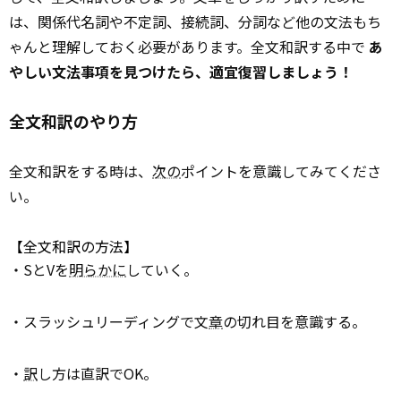
は、関係代名詞や不定詞、接続詞、分詞など他の文法もち
ゃんと理解しておく必要があります。全文和訳する中で
あ
やしい文法事項を見つけたら、適宜復習しましょう！
全文和訳のやり方
全文和訳をする時は、
次の
ポイントを意識してみてくださ
い。
【全文和訳の方法】
・SとVを
明らかに
していく。
・スラッシュリーディングで文
章
の切れ目を意識する。
・
訳
し方は直訳でOK。