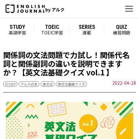
by アルク
STUDY
TOEIC
SERIES
QUIZ
英語学習
TOEIC学習
連載
練習問題
関係詞の文法問題で力試し！関係代名
詞と関係副詞の違いを説明できます
か？【英文法基礎クイズ vol.1 】
2022-04-18
STUDY
アルクの本
英文法
英文法基礎クイズ