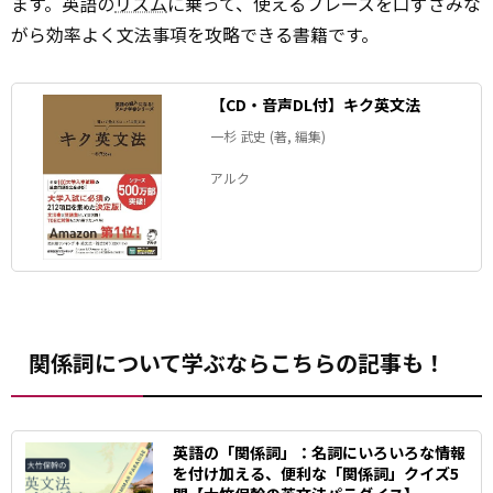
ます。英語の
リズム
に乗って、使えるフレーズを口ずさみな
がら効率よく文法事項を攻略できる書籍です。
【CD・音声DL付】キク英文法
一杉 武史 (著, 編集)
アルク
関係詞について学ぶならこちらの記事も！
英語の「関係詞」：名詞にいろいろな情報
を付け加える、便利な「関係詞」クイズ5