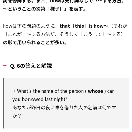
詞を修飾する
。また、
howは先行詞なしで「～する方法、
～ということの次第［様子］」を表す
。
howは下の問題のように、
that［this］is how～
（それが
［これが］～する方法だ、そうして［こうして］～する）
の形で用いられることが多い
。
Q. 6の答えと解説
・What’s the name of the person (
whose
) car
you borrowed last night?
あなたが昨日の夜に車を借りた人の名前は何です
か？