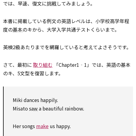
では、早速、復文に
挑戦
してみましょう。
本書に掲載している例文の英語レベルは、小学校高学年程
度の
基本
のキから、大学入学共通テストくらいまで。
英検2級あたりまでを網羅していると
考え
てよさそうです。
さて、最初に
取り組む
「Chapter1‐1」では、英語の基本
のキ、5文型を復習します。
Miki dances happily.
Misato
saw
a beautiful rainbow.
Her songs
make
us happy.