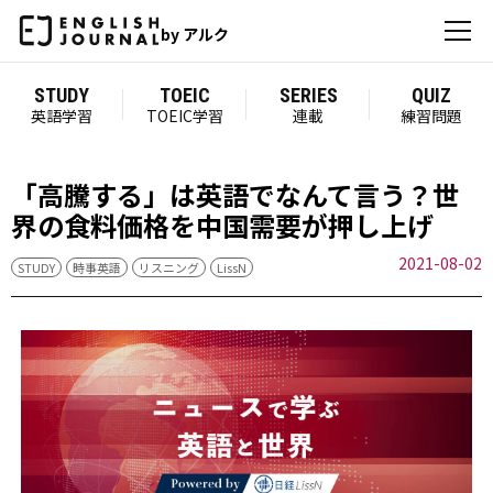
by アルク
STUDY
TOEIC
SERIES
QUIZ
英語学習
TOEIC学習
連載
練習問題
「高騰する」は英語でなんて言う？世
界の食料価格を中国需要が押し上げ
2021-08-02
STUDY
時事英語
リスニング
LissN