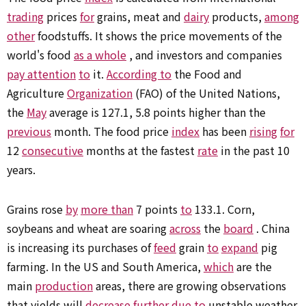
trading
prices
for
grains, meat and
dairy
products,
among
other
foodstuffs. It shows the price movements of the
world's food
as a whole
, and investors and companies
pay attention
to
it.
According to
the Food and
Agriculture
Organization
(FAO) of the United Nations,
the
May
average is 127.1, 5.8 points higher than the
previous
month. The food price
index
has been
rising
for
12
consecutive
months at the fastest
rate
in the past 10
years.
Grains rose
by
more than
7 points
to
133.1. Corn,
soybeans and wheat are soaring
across
the
board
. China
is increasing its purchases of
feed
grain
to
expand
pig
farming. In the US and South America,
which
are the
main
production
areas, there are growing observations
that yields will
decrease
further
due to
unstable weather.