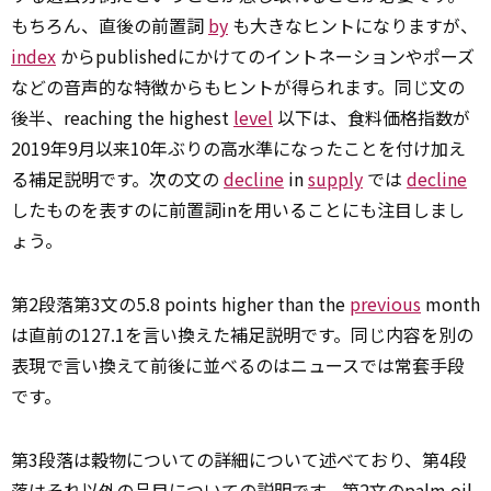
もちろん、直後の前置詞
by
も大きなヒントになりますが、
index
からpublishedにかけてのイントネーションやポーズ
などの音声的な特徴からもヒントが得られます。同じ文の
後半、reaching the highest
level
以下は、食料価格指数が
2019年9月以来10年ぶりの高水準になったことを付け加え
る補足説明です。次の文の
decline
in
supply
では
decline
したものを表すのに前置詞inを用いることにも注目しまし
ょう。
第2段落第3文の5.8 points higher than the
previous
month
は直前の127.1を言い換えた補足説明です。同じ内容を別の
表現で言い換えて前後に並べるのはニュースでは常套手段
です。
第3段落は穀物についての詳細について述べており、第4段
落はそれ以外の品目についての説明です。第2文のpalm oil,