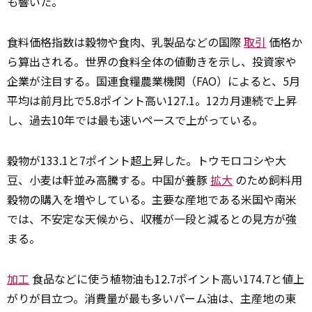
も響いた。
食料価格指数は穀物や食肉、乳製品などの国際
取引
価格か
ら算出される。世界の食料全体の値動きを示し、投資家や
企業が注目する。国連食糧農業機関（FAO）によると、5月
平均は前月比で5.8ポイント高い127.1。12カ月連続で上昇
し、過去10年では最も速いペースで上がっている。
穀物が133.1と7ポイント超上昇した。トウモロコシや大
豆、小麦は軒並み高騰する。中国が養豚
拡大
のため飼料用
穀物の購入を増やしている。主要な産地である米国や南米
では、不安定な天候から、収穫が一段と減るとの見方が強
まる。
加工
食品などに使う植物油も12.7ポイント高い174.7と値上
がりが目立つ。消費量が最も多いパーム油は、主産地の東