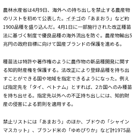
農林水産省は4月9日、海外への持ち出しを禁止する農産物
のリストを初めて公表した。
イチゴ
の「あまおう」など約
1900品種を盛り込んだ。4月1日に一部施行された改正種苗
法に基づく制度で優良品種の海外流出を防ぐ。農産物輸出5
兆円の政府目標に向けて国産ブランドの保護を進める。
種苗法は特許や著作権のように農作物の新品種
開発
に関す
る知的財産権を保護する。法改正により登録品種を持ち出
すことができる国や地域を指定できるようになった。例え
ば指定先を「タイ、ベトナム」とすれば、2カ国へのみ種苗
を持ち出せる。指定先以外への不正持ち出しには、知的財
産の侵害による罰則を適用する。
禁止リストには「あまおう」のほか、ブドウの「シャイン
マスカット」、ブランド米の「ゆめぴりか」など計1975品