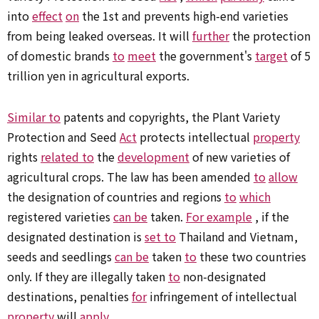
into
effect
on
the 1st and prevents high-end varieties
from being leaked overseas. It will
further
the protection
of domestic brands
to
meet
the government's
target
of 5
trillion yen in agricultural exports.
Similar to
patents and copyrights, the Plant Variety
Protection and Seed
Act
protects intellectual
property
rights
related to
the
development
of new varieties of
agricultural crops. The law has been amended
to
allow
the designation of countries and regions
to
which
registered varieties
can be
taken.
For example
, if the
designated destination is
set to
Thailand and Vietnam,
seeds and seedlings
can be
taken
to
these two countries
only. If they are illegally taken
to
non-designated
destinations, penalties
for
infringement of intellectual
property
will
apply
.