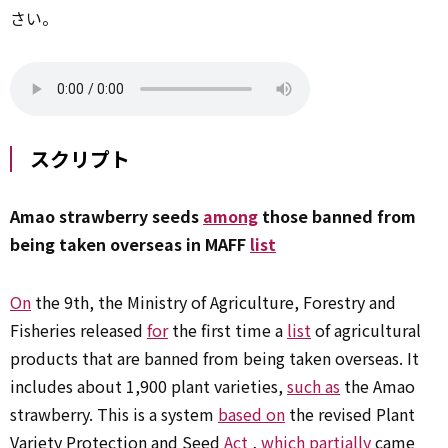
さい。
スクリプト
Amao strawberry seeds
among
those banned from
being taken overseas in MAFF
list
On
the 9th, the Ministry of Agriculture, Forestry and
Fisheries released
for
the first time a
list
of agricultural
products that are banned from being taken overseas. It
includes about 1,900 plant varieties,
such as
the Amao
strawberry. This is a system
based on
the revised Plant
Variety Protection and Seed
Act
,
which
partially
came