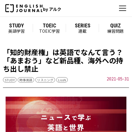
by アルク
STUDY
TOEIC
SERIES
QUIZ
英語学習
TOEIC学習
連載
練習問題
「知的財産権」は英語でなんて言う？
「あまおう」など新品種、海外への持
ち出し禁止
2021-05-31
STUDY
時事英語
リスニング
LissN