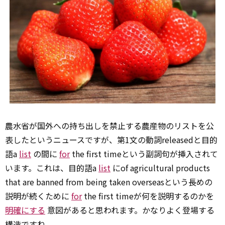
農水省が国外への持ち出しを禁止する農産物のリストを公
表したというニュースですが、第1文の動詞releasedと目的
語a
list
の間に
for
the first timeという副詞句が挿入されて
います。これは、目的語a
list
にof agricultural products
that are banned from being taken overseasという長めの
説明が続くために
for
the first timeが何を説明するのかを
明確にする
意図があると思われます。かなりよく登場する
構造ですね。