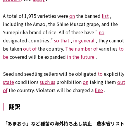
A total of 1,975 varieties were
on
the banned
list
,
including the Amao, the Shine Muscat grape, and the
Yumepirika brand of rice. All of these have "
no
designated countries,"
so that
,
in general
, they cannot
be taken
out of
the country.
The number of
varieties
to
be
covered will be expanded
in the future
.
Seed and seedling sellers will be obligated
to
explicitly
state
conditions
such as
prohibition
on
taking them
out
of
the country. Violators will be charged a
fine
.
翻訳
「あまおう」など種苗の海外持ち出し禁止 農水省リスト