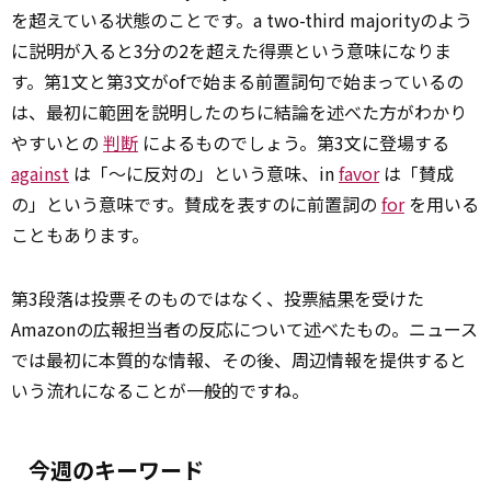
を超えている状態のことです。a two-third majorityのよう
に説明が入ると3分の2を超えた得票という意味になりま
す。第1文と第3文がofで始まる前置詞句で始まっているの
は、最初に範囲を説明したのちに結論を述べた方がわかり
やすいとの
判断
によるものでしょう。第3文に登場する
against
は「～に反対の」という意味、in
favor
は「賛成
の」という意味です。賛成を表すのに前置詞の
for
を用いる
こともあります。
第3段落は投票そのものではなく、投票
結果
を受けた
Amazonの広報担当者の反応について述べたもの。ニュース
では最初に本質的な情報、その後、周辺情報を提供すると
いう流れになることが一般的ですね。
今週のキーワード