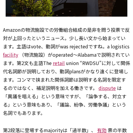
Amazonの物流施設での労働組合結成の是非を問う投票で反
対が上回ったというニュース。少し長い文から始まってい
ます。主語はvote、動詞がwas rejectedですね。a logistics
facility
（物流施設）がoperated～Alabamaで説明されてい
ます。第2文も主語The
retail
union “RWDSU”に対して関係
代名詞節が説明しており、動詞plansがかなり遠くに登場し
ます。コンマで挟まれた関係詞節は説明する名詞を限定す
るのではなく、補足説明を加える働きです。
dispute
は
「異議を唱える」という意味ですが、「論争する、対立す
る」という意味もあり、「議論、紛争、労働争議」という
名詞でもあります。
第2段落に登場するmajorityは「過半数」、
有効
票の半数