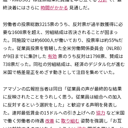
終決着にはさらに
時間がかかる
見通しだ。
労働者の投票総数3215票のうち、反対票が過半数獲得に必
要な1608票を超え、労組結成は否決されることが固まっ
た。同施設では約6000人が働いており、投票率は約55%だ
った。従業員投票を管轄した全米労働関係委員会（NLRB）
が9日までに集計した
有効
票のうち反対は1798票、賛成は
738票だった。同社の労組結成は、経済のデジタル化が進む
米国で格差是正をめざす動きとして注目を集めていた。
アマゾンの広報担当者は同日「従業員の声が最終的な結果
に反映されたことをうれしく思う。従業員は組合への加入
に反対するという選択をした」と歓迎する声明を発表し
た。連邦最低賃金の15ドルへの引き上げへの
協力
など米国
で働く労働者の待遇
改善
に
取り組む
姿勢を強調し「お互