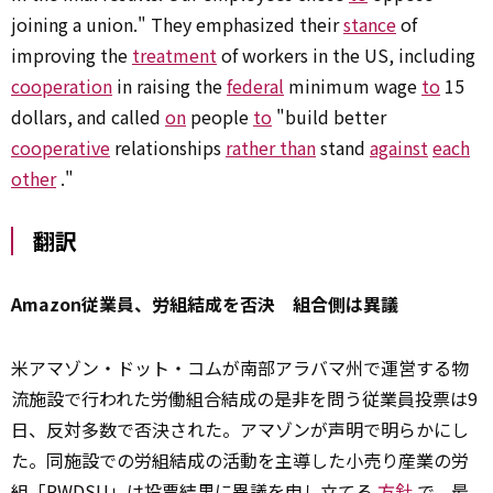
joining a union." They emphasized their
stance
of
improving the
treatment
of workers in the US, including
cooperation
in raising the
federal
minimum wage
to
15
dollars, and called
on
people
to
"build better
cooperative
relationships
rather than
stand
against
each
other
."
翻訳
Amazon従業員、労組結成を否決 組合側は異議
米アマゾン・ドット・コムが南部アラバマ州で運営する物
流施設で行われた労働組合結成の是非を問う従業員投票は9
日、反対多数で否決された。アマゾンが声明で明らかにし
た。同施設での労組結成の活動を主導した小売り産業の労
組「RWDSU」は投票結果に異議を申し立てる
方針
で、最