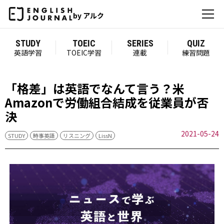
by アルク
STUDY
TOEIC
SERIES
QUIZ
英語学習
TOEIC学習
連載
練習問題
「格差」は英語でなんて言う？米
Amazonで労働組合結成を従業員が否
決
2021-05-24
STUDY
時事英語
リスニング
LissN