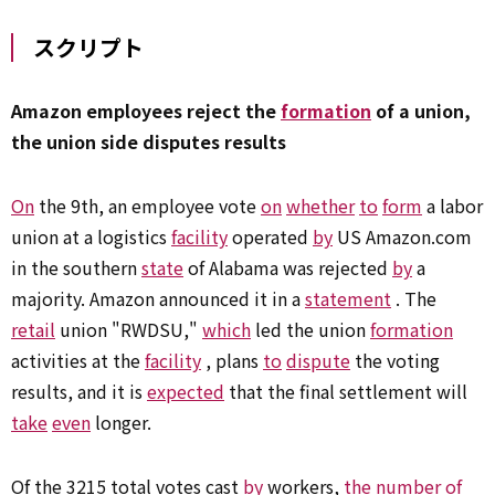
スクリプト
Amazon employees reject the
formation
of a union,
the union side disputes results
On
the 9th, an employee vote
on
whether
to
form
a labor
union at a logistics
facility
operated
by
US Amazon.com
in the southern
state
of Alabama was rejected
by
a
majority. Amazon announced it in a
statement
. The
retail
union "RWDSU,"
which
led the union
formation
activities at the
facility
, plans
to
dispute
the voting
results, and it is
expected
that the final settlement will
take
even
longer.
Of the 3215 total votes cast
by
workers,
the number of