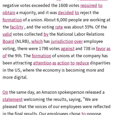
negative votes exceeded the 1608 votes
required
to
obtain
a majority, and it was
decided
to
reject the
formation
of a union. About 6,000 people are working at
the
facility
, and the voting
rate
was about 55%. Of the
valid
votes collected
by
the National Labor Relations
Board
(NLRB),
which
has
jurisdiction
over
employee
voting, there were 1798 votes
against
and 738 in
favor
as
of
the 9th. The
formation
of unions at the company has
been attracting
attention
as
action
to
reduce
disparities
in the US, where the economy is becoming more and
more digital.
On
the same day, an Amazon spokesperson released a
statement
welcoming the results, saying, "We are
pleased that the voices of our employees were reflected
in the final results. Our employees chose
to
oppose