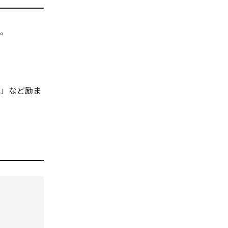
。
ね」など励ま