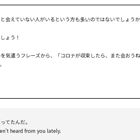
っと会えていない人がいるという方も
多い
のではないでしょうか
ましょう！
手を気遣うフレーズから、「コロナが収束したら、また会おう
。
思ってたんだ。
n’t heard from you lately.