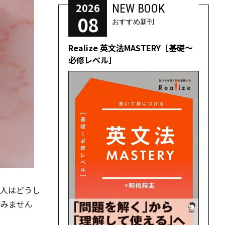
2026
NEW BOOK
08
おすすめ新刊
Realize 英文法MASTERY［基礎～
必修レベル］
の人はどうし
てみません