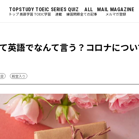
TOP
STUDY
TOEIC
SERIES
QUIZ
ALL
MAIL MAGAZINE
トップ
英語学習
TOEIC学習
連載
練習問題
全ての記事
メルマガ登録
て英語でなんて言う？コロナについ
発音
殿堂入り