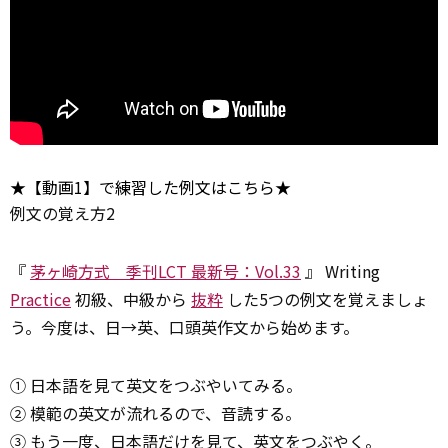
★【動画1】で練習した例文はこちら★
例文の覚え方2
『
茅ヶ崎方式 季刊LCT 最新号：Vol.33
』 Writing
Practice
初級、中級から
抜粋
した5つの例文を覚えましょ
う。今度は、日→英、口頭英作文から始めます。
① 日本語を見て英文をつぶやいてみる。
② 模範の英文が流れるので、音読する。
③ もう一度、日本語だけを見て、英文をつぶやく。