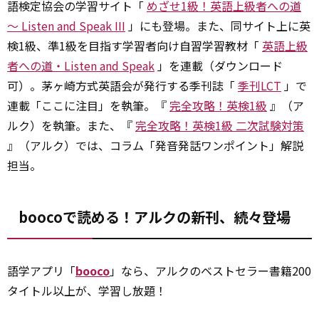
語検定協会の学習サイト「
めざせ1級！英語上級者への道
～ Listen and Speak III
」にも登場。また、同サイト上に英
検1級、準1級を目指す学習者向け自習学習教材「
英語上級
者への道・Listen and Speak
」を連載（ダウンロード
可）。茅ヶ崎方式英語会が発行する季刊誌「
季刊LCT
」で
連載「ここに注目」を執筆。『
完全攻略！英検1級
』（ア
ルク）を執筆。また、『
完全攻略！英検1級 二次試験対策
』（アルク）では、コラム「発音発話ワンポイント」解説
担当。
boocoで読める！アルクの新刊、続々登場
語学アプリ「
booco
」なら、アルクのベストセラー書籍200
タイトル以上が、学習し放題！