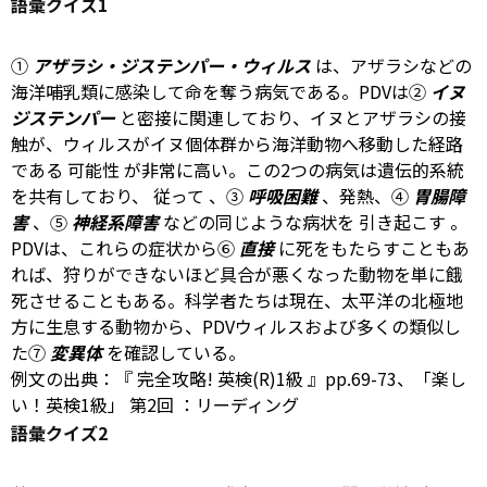
語彙クイズ1
①
アザラシ・ジステンパー・ウィルス
は、アザラシなどの
海洋哺乳類に感染して命を奪う病気である。PDVは②
イヌ
ジステンパー
と密接に関連しており、イヌとアザラシの接
触が、ウィルスがイヌ個体群から海洋動物へ移動した経路
である
可能性
が非常に高い。この2つの病気は遺伝的系統
を共有しており、
従って
、③
呼吸困難
、発熱、④
胃腸障
害
、⑤
神経系障害
などの同じような病状を
引き起こす
。
PDVは、これらの症状から⑥
直接
に死をもたらすこともあ
れば、狩りができないほど具合が悪くなった動物を単に餓
死させることもある。科学者たちは現在、太平洋の北極地
方に生息する動物から、PDVウィルスおよび多くの類似し
た⑦
変異体
を確認している。
例文の出典：『
完全攻略! 英検(R)1級
』pp.69-73、「楽し
い！英検1級」
第2回
：リーディング
語彙クイズ2