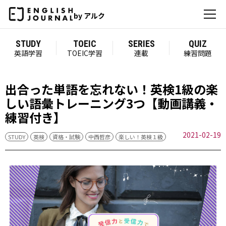
by アルク
STUDY
TOEIC
SERIES
QUIZ
英語学習
TOEIC学習
連載
練習問題
出合った単語を忘れない！英検1級の楽
しい語彙トレーニング3つ【動画講義・
練習付き】
2021-02-19
STUDY
英検
資格・試験
中西哲彦
楽しい！英検１級