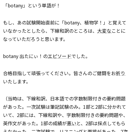
「botany」という単語が！
もし、あの試験開始直前に「botany、植物学！」と覚えて
いなかったとしたら、下線和訳のところは、
大変な
ことに
なっていただろうと思います。
botany 出たにぃ！の
エピソード
でした。
合格目指して頑張ってください。皆さんのご健闘をお
祈り
いたします。
（当時は、下線和訳、日本語での字数制限付きの要約問題
があった。一次試験は筆記試験のみ。1部と2部に分かれて
いて、2部には、下線和訳や、字数制限付きの要約問題や、
英作文があった。1部の成績が
悪い
と、2部は採点してもら
えなかった。二次試験で、リスニングと面接があった。2次