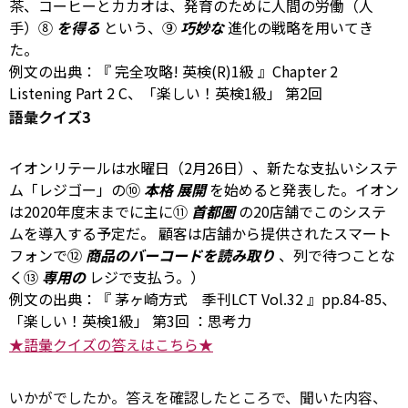
茶、コーヒーとカカオは、発育のために人間の労働（人
手）⑧
を得る
という、⑨
巧妙な
進化の戦略を用いてき
た。
例文の出典：『
完全攻略! 英検(R)1級
』Chapter 2
Listening Part 2 C、「楽しい！英検1級」
第2回
語彙クイズ3
イオンリテールは水曜日（2月26日）、新たな支払いシステ
ム「レジゴー」の⑩
本格
展開
を始めると発表した。イオン
は2020年度末までに主に⑪
首都圏
の20店舗でこのシステ
ムを導入する予定だ。 顧客は店舗から提供されたスマート
フォンで⑫
商品のバーコードを読み取り
、列で待つことな
く⑬
専用の
レジで支払う。）
例文の出典：『
茅ヶ崎方式 季刊LCT Vol.32
』pp.84-85、
「楽しい！英検1級」
第3回
：思考力
★語彙クイズの答えはこちら★
いかがでしたか。答えを確認したところで、聞いた内容、