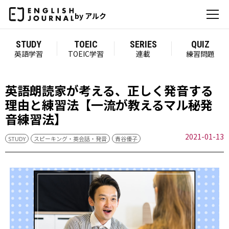
by アルク
STUDY
TOEIC
SERIES
QUIZ
英語学習
TOEIC学習
連載
練習問題
英語朗読家が考える、正しく発音する
理由と練習法【一流が教えるマル秘発
音練習法】
2021-01-13
STUDY
スピーキング・英会話・発音
青谷優子