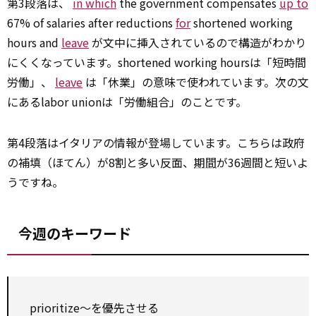
第3段落は、
in which
the government compensates
up to
67% of salaries after reductions
for
shortened working
hours and
leave
が文中に挿入されているので構造がわかり
にくくなっています。shortened working hoursは「短時間
労働」、
leave
は「休業」の意味で使われています。次の文
にあるlabor unionは「労働組合」のことです。
第4段落はイタリアの情報が登場しています。こちらは政府
の補填（ほてん）が8割と多い反面、
期間
が36週間と短いよ
うですね。
今週のキーワード
prioritize～を優先させる