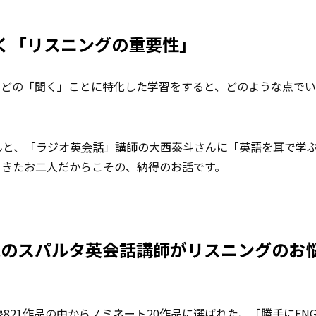
く「リスニングの重要性」
などの「聞く」ことに特化した学習をすると、どのような点で
んと、「ラジオ英
会話
」講師の大西泰斗さんに「英語を耳で学
てきたお二人だからこその、納得のお話です。
大人気のスパルタ英会話講師がリスニングのお
の対象821作品の中から
ノミネート
20作品に選ばれた、「勝手にENGL