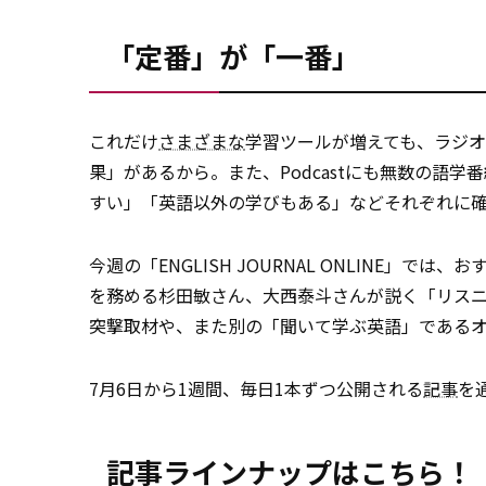
「定番」が「一番」
これだけ
さまざまな
学習ツールが増えても、ラジ
果」があるから。また、Podcastにも無数の語
すい」「英語以外の学びもある」などそれぞれに
今週の「ENGLISH JOURNAL ONLINE」で
を務める杉田敏さん、大西泰斗さんが説く「リス
突撃取材や、また別の「聞いて学ぶ英語」である
7月6日から1週間、毎日1本ずつ公開される
記事
を
記事ラインナップはこちら！