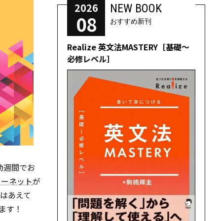
2026
NEW BOOK
08
おすすめ新刊
Realize 英文法MASTERY［基礎～
必修レベル］
連動週間でお
ターネット
が
はあえて
ます！