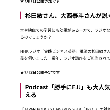
★7月7日公開予定です！
杉田敏さん、大西泰斗さんが説
本や
映像
での学習にも効果がある一方で、ラジオ
るのでしょうか？
NHKラジオ「実践ビジネス英語」講師の杉田敏さ
義を伺いました。長年、ラジオ講座をご担当され
★7月8日公開予定です！
Podcast「勝手にEJ!」も
える
「JAPAN PODCAST AWARDS 2019（JPA）」