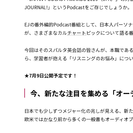
JOURNAL!」というPodcastをご存じでしょうか。
EJの番外編的Podcast番組として、日本人パー
が、さまざまなカル
チャート
ピックについて語る
今回はそのスパルタ英会話の皆さんが、本職であ
ら、
学習
者が抱える「リスニングのお悩み」につ
★7月9日公開予定です！
今、新たな注目を集める「オー
日本でも少しずつメジャー化の兆しが見える、新
欧米では
かなり
前から多くの一般書もオーディオ