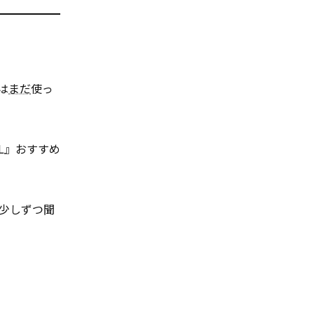
は
まだ
使っ
AL』おすすめ
少しずつ聞