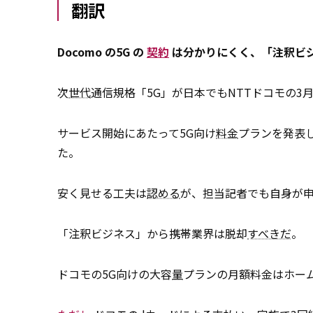
翻訳
Docomo
の5G
の
契約
は分かりにくく、「注釈ビ
次
世代
通信規格「5G」が日本でもNTTドコモの3
サービス開始にあたって5G向け
料金
プランを発表
た。
安く見せる工夫は
認める
が、担当記者でも自身が
「注釈ビジネス」から携帯業界は脱却
すべきだ
。
ドコモの5G向けの大容
量
プランの月額料金はホーム