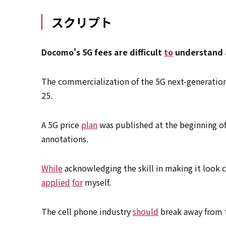
スクリプト
Docomo's 5G fees are difficult
to
understand 
The commercialization of the 5G next-generatio
25.
A 5G price
plan
was published at the beginning o
annotations.
While
acknowledging the skill in making it look 
applied
for
myself.
The cell phone industry
should
break away from 