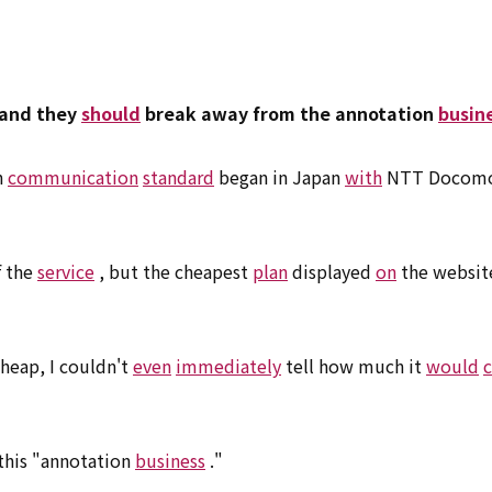
and they
should
break away from the annotation
busin
n
communication
standard
began in Japan
with
NTT Docom
f the
service
, but the cheapest
plan
displayed
on
the website
cheap, I couldn't
even
immediately
tell how much it
would
c
this "annotation
business
."