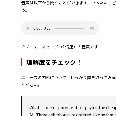
音声は以下から聞くことができます。いったい、
う。
※ノーマルスピード（1倍速）の
音声
です
理解度をチェック！
ニュースの内容について、しっかり聞き取って理解
ください。
What is one
requirement
for
paying the chea
(A) Three cell phones registered
to
one famil