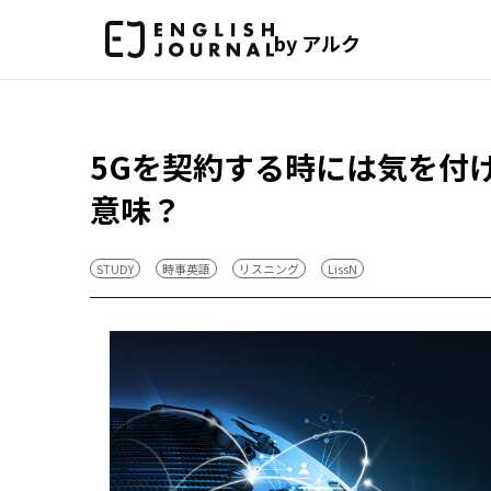
by アルク
5Gを契約する時には気を付けたい 
意味？
STUDY
時事英語
リスニング
LissN