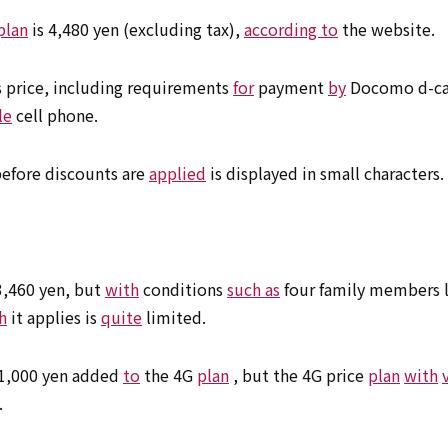
plan
is 4,480 yen (excluding tax),
according to
the website.
s price, including requirements
for
payment
by
Docomo d-ca
le
cell phone.
 before discounts are
applied
is displayed in small characters.
3,460 yen, but
with
conditions
such as
four family members li
h
it applies is
quite
limited.
1,000 yen added
to
the 4G
plan
, but the 4G price
plan
with
.