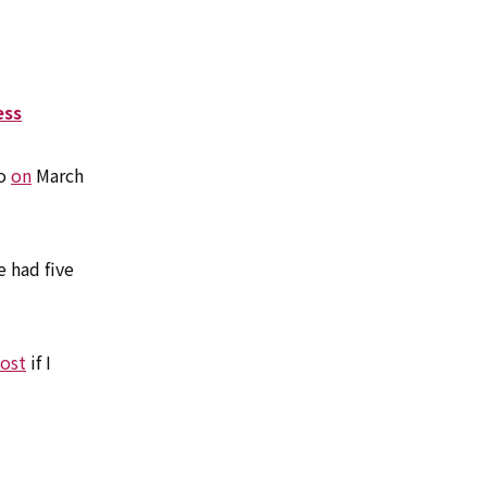
ess
o
on
March
 had five
ost
if I