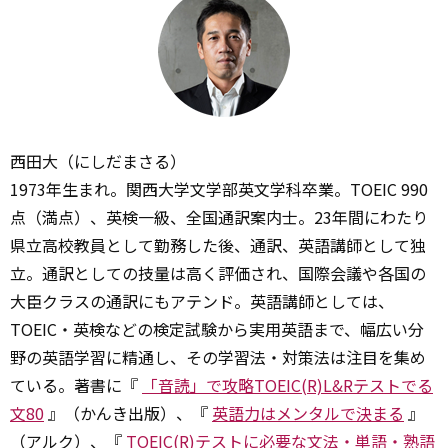
西田大（にしだまさる）
1973年生まれ。関西大学文学部英文学科卒業。TOEIC 990
点（満点）、英検一級、全国通訳案内士。23年間にわたり
県立高校教員として勤務した後、通訳、英語講師として独
立。通訳としての技量は高く評価され、国際会議や各国の
大臣クラスの通訳にもアテンド。英語講師としては、
TOEIC・英検などの検定試験から実用英語まで、幅広い分
野の英語学習に精通し、その学習法・対策法は注目を集め
ている。著書に『
「音読」で攻略TOEIC(R)L&Rテストでる
文80
』（かんき出版）、『
英語力はメンタルで決まる
』
（アルク）、『
TOEIC(R)テストに必要な文法・単語・熟語