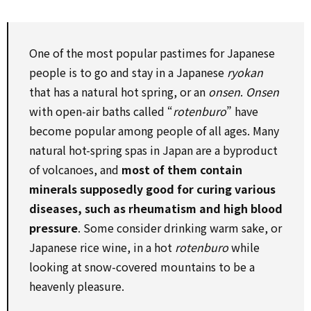
One of the most popular pastimes for Japanese
people is to go and stay in a Japanese
ryokan
that has a natural hot spring, or an
onsen
.
Onsen
with open-air baths called “
rotenburo
” have
become popular among people of all ages. Many
natural hot-spring spas in Japan are a byproduct
of volcanoes, and
most of them contain
minerals supposedly good for curing various
diseases, such as rheumatism and high blood
pressure
. Some consider drinking warm sake, or
Japanese rice wine, in a hot
rotenburo
while
looking at snow-covered mountains to be a
heavenly pleasure.