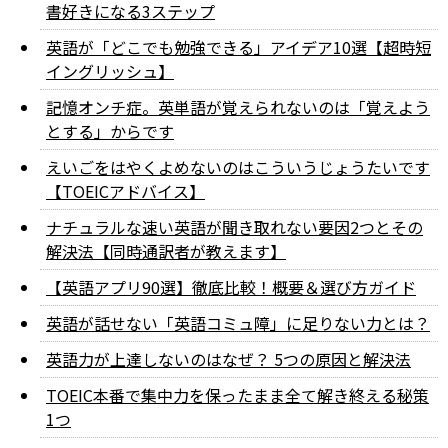
書好きになる3ステップ
英語が「どこでも勉強できる」アイデア10選【超時短
イングリッシュ】
記憶オンチ症。英単語が覚えられないのは「覚えよう
とする」からです
えいごをはやくよめないのはこういうじょうたいです
【TOEICアドバイス】
ナチュラルな速い英語が聞き取れない要因2つとその
解決法【同時通訳者が教えます】
【英語アプリ90選】徹底比較！概要＆選び方ガイド
英語が話せない「英語コミュ障」に足りない力とは？
英語力が上達しないのはなぜ？ 5つの原因と解決法
TOEIC本番で集中力を保ったまま全て解き終える秘策
1つ