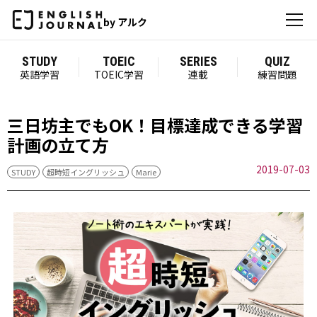
by アルク
STUDY
TOEIC
SERIES
QUIZ
英語学習
TOEIC学習
連載
練習問題
三日坊主でもOK！目標達成できる学習
計画の立て方
2019-07-03
STUDY
超時短イングリッシュ
Marie