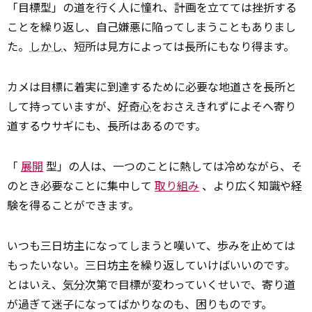
「目標型」の道を行く人に憧れ、計画を立てては挫折する
ことを繰り返し、自己嫌悪に陥ってしまうこともありまし
た。
しかし
、短所は見方によっては長所にもなり得ます。
カメは目標に着実に到達するために必要な地道さを長所と
して持っていますが、
好奇心
をおさえきれずによそへ寄り
道するウサギにも、長所はあるのです。
「
展開
型」の人は、一つのことに熱しては冷めながら、そ
のとき必要なことに集中して
取り組み
、より広く知識や経
験を得ることができます。
いつも三日坊主になってしまうと嘆いて、歩みを止めては
もったいない。三日坊主を繰り返していけばいいのです。
とはいえ、
気分
次第で目標が変わっていくせいで、寄り道
が過ぎて迷子になってばかりなのも、困りものです。