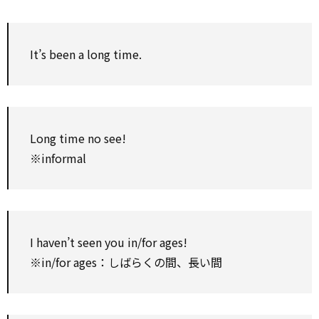
It’s been a long time.
Long time no see!
※informal
I haven’t seen you in/for ages!
※in/for ages：しばらくの間、長い間