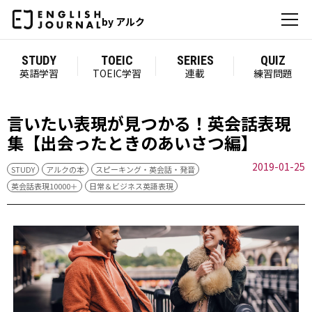
by アルク
STUDY
TOEIC
SERIES
QUIZ
英語学習
TOEIC学習
連載
練習問題
言いたい表現が見つかる！英会話表現
集【出会ったときのあいさつ編】
2019-01-25
STUDY
アルクの本
スピーキング・英会話・発音
英会話表現10000＋
日常＆ビジネス英語表現