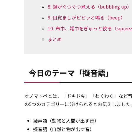
8. 鍋がぐつぐつ煮える（bubbling up）
9. 目覚ましがピピッと鳴る（beep）
10. 布巾、雑巾をぎゅっと絞る（squeeze,
まとめ
今日のテーマ「擬音語」
オノマトペとは、「ドキドキ」「わくわく」など
の5つのカテゴリーに分けられるとお伝えしました
擬声語（動物と人間が出す音）
擬音語（自然と物が出す音）