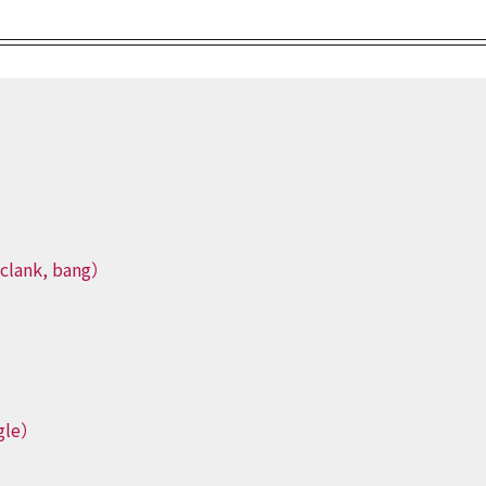
lank, bang）
）
gle）
）