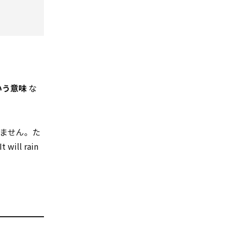
いう意味
な
ません。た
l rain