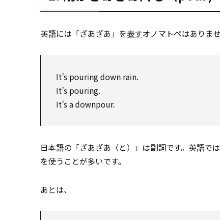
英語には「ざあざあ」を
表す
オノマトペはありま
It’s pouring down rain.
It’s pouring.
It’s a downpour.
日本語の「ざあざあ（と）」は副詞です。英語で
を使うことが多いです。
あとは、