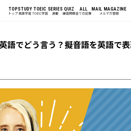
TOP
STUDY
TOEIC
SERIES
QUIZ
ALL
MAIL MAGAZINE
トップ
英語学習
TOEIC学習
連載
練習問題
全ての記事
メルマガ登録
英語でどう言う？擬音語を英語で表