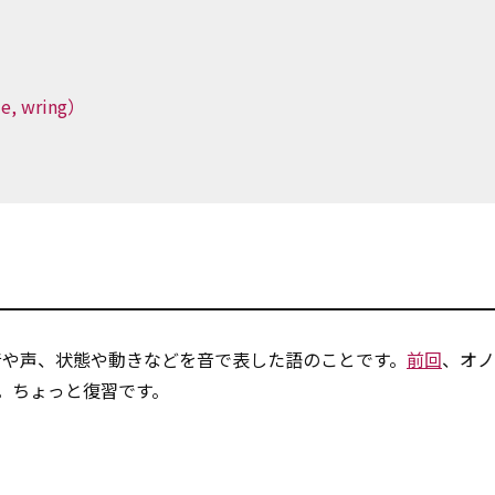
 wring）
音や声、状態や動きなどを音で表した語のことです。
前回
、オノ
。ちょっと復習です。