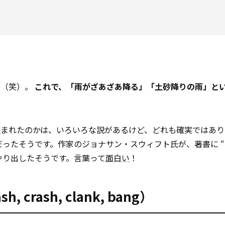
よ（笑）。
これで、「雨がざあざあ降る」「土砂降りの雨」と
生まれたのかは、いろいろな説があるけど、どれも確実ではあり
そうです。作家のジョナサン・スウィフト氏が、著書に “It wil
からはやり出したそうです。言葉って
面白い
！
crash, clank, bang）