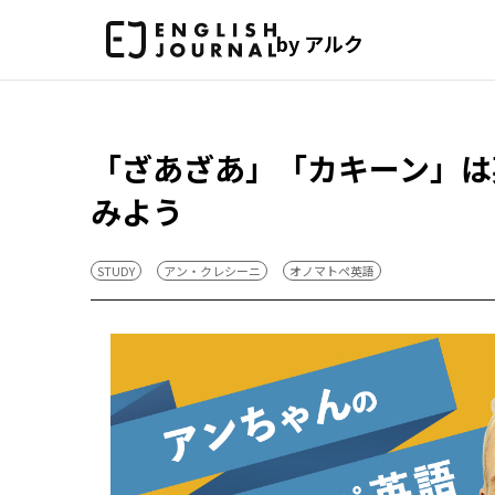
by アルク
「ざあざあ」「カキーン」は
みよう
STUDY
アン・クレシーニ
オノマトペ英語