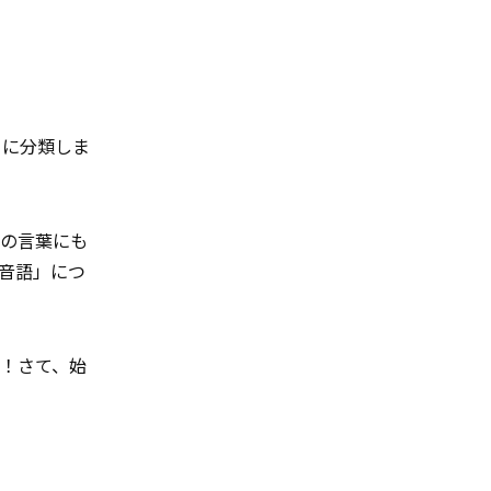
うに分類しま
外の言葉にも
音語」につ
！さて、始