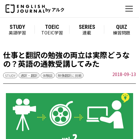
by アルク
STUDY
TOEIC
SERIES
QUIZ
英語学習
TOEIC学習
連載
練習問題
仕事と翻訳の勉強の両立は実際どうな
の？英語の通教受講してみた
2018-09-13
STUDY
通訳・翻訳
体験談
映像翻訳に挑戦