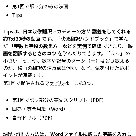
第1回で訳す分のみの映画
Tips
Tipsは、日本映像翻訳アカデミーの方が
講義をしてくれる
約7分30秒の動画
です。「映像翻訳ハンドブック」で学ん
だ
「字数と字幅の数え方」などを実例で確認
できたり、
映
画を翻訳するときのコツ
を学んだりできます。「えっ」の
小さい「っ」や、数字や記号のダーシ（―）はどう数える
のか、映画の翻訳の注意点は何か、など、気を付けたいポ
イントが満載です。
第1回で提供される
ファイル
は、この3つ。
第1回で訳す部分の英文スクリプト（PDF）
回答・質問用紙（Word）
自習ドリル（PDF）
課題
提出
の方法は、
Wordファイルに訳した字幕を入力し