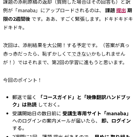
課題の添削原稿の返却（質問した場合はその回答も）と訳
例が「manaba」にアップロードされるのは、
課題
提出
期
限の2週間後
です。ああ、すごく緊張します。ドキドキドキ
ドキドキ。
次回は、添削結果を大公開！する予定です。（答案が真っ
赤っ赤だったら、恥ずかしくて
できない
かもしれません
が！）ではそれまで、第2回の学習に進もうと思います。
今回のポイント！
郵送で届く
「コースガイド」と「映像翻訳ハンドブッ
ク」は熟読
しておく。
受講開始日の数日前に
受講生専用サイト「manaba」
へのログインの案内メールが届いたら、
即、ログイン
する。
2週間に1回、課題
提出
があるので、
早めに
取り組み