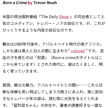
Born a Crime
by
Trevor Noah
米国の政治風刺番組『The Daily
Show
』の司会者として人
気のコメディアン、トレバー・ノアの自伝です。が、これが
びっくりするような内容の自伝なのです。
舞台は1980年代後半、アパルトヘイト時代の南アフリカ。
しかも彼は黒人と白人の間に生まれた“
colored
”です。 混
血の子を産むのは「犯罪」（Born a crimeのタイトルはこ
こから来ています）とされた時代に、彼はたくましく、明
るく育っていきます。
貧困、継父の暴力、アパルトヘイトとの闘い……これら壮
絶な体験も笑い飛ばしてしまう力強さにあふれ、常に前向
きなトレバー少年の姿は、読む側に元気を与えてくれま
す。「猛烈母ちゃん」の存在や、著者の読書好きな一面な