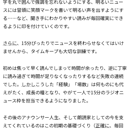
字を丸で囲んで強調を忘れないようにする、明るいニュー
スには冒頭に笑顔マークを書いて明るい声を出すようにす
る……など、聞き手にわかりやすい読みが毎回確実にでき
るように印を付けていくのです。
さらに
、15分ぴったりでニュースを終わらせなくてはいけ
ませんから、タイムキープも大切な訓練です。
初めは焦って早く読んでしまって時間が余ったり、逆に丁寧
に読み過ぎて時間が足りなくなったりするなど失敗の連続
でした。
しかし
こうした「経験」「場数」は何ものにも代
えがたく、成長の糧となり、やがて一人で15分のラジオニ
ュース枠を担当できるようになりました。
その後のアナウンサー人生、そして朗読家としての今を支
えてくれているのはこの初期の基礎づくり（
正確に
、毎回