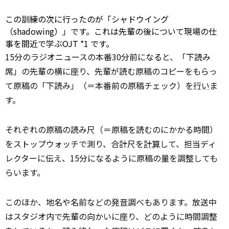
この訓練の次に行ったのが「シャドウイング
（shadowing）」です。これは先輩の後について現場の仕
事を間近で学ぶOJT
*1
です。
15分のラジオニュースの本番30分前になると、「下読み
席」の先輩の横に座り、先輩が読む原稿のコピーをもらっ
て原稿の「下読み」（＝本番前の原稿チェック）を
行い
ま
す。
それぞれの原稿の読み尺（＝原稿を読むのにかかる時間）
をストップウォッチで測り、合計尺を
計算
して、担当ディ
レクターに伝え、15分になるように原稿の量を調整しても
らいます。
このほか、地名や名前などの
発音
調べもあります。放送中
はスタジオ内で先輩の向かいに座り、どのように時間調整