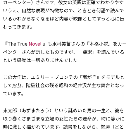
カーペンター）さんです。彼女の英訳は正確でわかりやす
いうえ、
自然
な表現が特徴なので、ときどき何語で読んで
いるかわからなくなるほど内容が映像としてすっと心に伝
わってきます。
『The True
Novel
』も水村美苗さんの『本格小説』をカー
ペンターさんが訳したものですが、「翻訳」を読んでいる
という感覚は一切ありませんでした。
この大作は、エミリー・ブロンテの『嵐が丘』をモデルと
して
おり
、階級社会の残る昭和の軽井沢が主な舞台となっ
ています。
東太郎（あずまたろう）という謎めいた男の一生と、彼を
取り巻くさまざまな立場の女性たちの運命が、時に静かに
時に激しく描かれています。読書をしながら、怒涛（どと