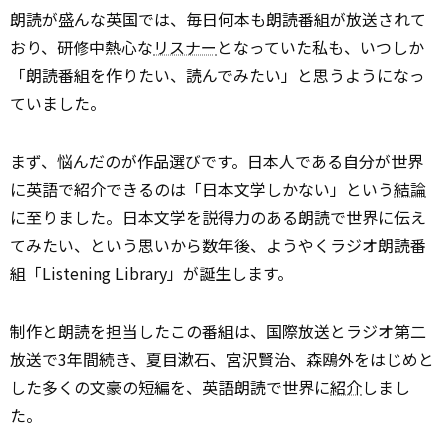
朗読が盛んな英国では、毎日何本も朗読番組が放送されて
おり、研修中熱心な
リスナー
となっていた私も、いつしか
「朗読番組を作りたい、読んでみたい」と思うようになっ
ていました。
まず、悩んだのが作品選びです。日本人である自分が世界
に英語で紹介できるのは「日本文学しかない」という
結論
に至りました。日本文学を説得力のある朗読で世界に伝え
てみたい、という思いから数年後、ようやくラジオ朗読番
組「Listening Library」が誕生します。
制作と朗読を担当したこの番組は、国際放送とラジオ第二
放送で3年間続き、夏目漱石、宮沢賢治、森鴎外をはじめと
した多くの文豪の短編を、英語朗読で世界に
紹介
しまし
た。