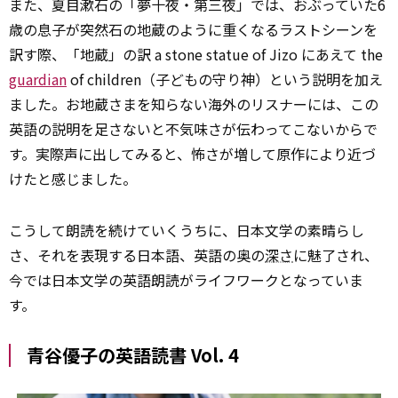
また、夏目漱石の「夢十夜・第三夜」では、おぶっていた6
歳の息子が突然石の地蔵のように重くなるラストシーンを
訳す際、「地蔵」の訳 a stone statue of Jizo にあえて the
guardian
of children（子どもの守り神）という説明を加え
ました。お地蔵さまを知らない海外のリスナーには、この
英語の説明を足さないと不気味さが伝わってこないからで
す。実際声に出してみると、怖さが増して原作により近づ
けたと感じました。
こうして朗読を続けていくうちに、日本文学の素晴らし
さ、それを表現する日本語、英語の奥の
深さ
に魅了され、
今では日本文学の英語朗読がライフワークとなっていま
す。
青谷優子の英語読書 Vol. 4