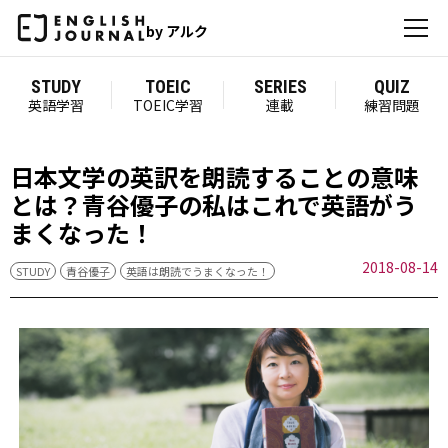
by アルク
STUDY
TOEIC
SERIES
QUIZ
英語学習
TOEIC学習
連載
練習問題
日本文学の英訳を朗読することの意味
とは？青谷優子の私はこれで英語がう
まくなった！
2018-08-14
STUDY
青谷優子
英語は朗読でうまくなった！