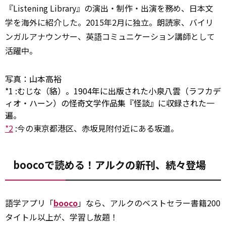
『Listening Library』の演出・制作・出演を務め、日本文
学を海外に紹介した。2015年2月に独立。朗読家、バイリ
ンガルアナウンサー、英語コミュニケーション講師として
活躍中。
写真：山本高裕
*1
:
むじな（貉）。1904年に出版された小泉八雲（ラフカデ
ィオ・ハーン）の怪奇文学作品集『怪談』に収録された一
遍。
*2
:
今の東京都港区、赤坂見附付近にある坂道。
boocoで読める！アルクの新刊、続々登場
語学アプリ「
booco
」なら、アルクのベストセラー書籍200
タイトル以上が、学習し放題！