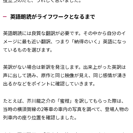
役立つ
のだと、うれしく思いました。
英語朗読がライフワークとなるまで
英語朗読には良質な
翻訳
が必要です。その中から自分のイ
メージに最も近い翻訳、つまり「納得のいく」英語になっ
ているものを選びます。
英訳がない場合は新訳を発注します。出来上がった英訳は
声に出して読み、原作と同じ
映像
が見え、同じ感情が湧き
出るかなどをポイントに確認していきます。
たとえば、芥川龍之介の「蜜柑」を訳してもらった際は、
当時の横須賀線の2等車の車内の写真を調べて、登場人物の
列車内の座り
位置
を確認しました。