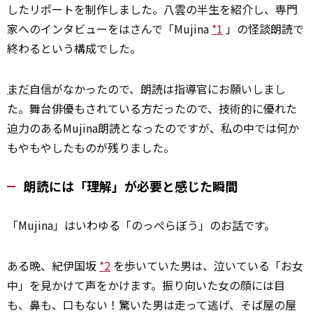
したリポートを制作しました。八雲の半生を紹介し、専門
家へのインタビューをはさんで「Mujina
*1
」の怪談朗読で
終わるという構成でした。
まだ
自信がなかったので、朗読は指導官にお願いしまし
た。舞台俳優もされている方だったので、技術的に優れた
迫力のあるMujina朗読となったのですが、私の中では何か
もやもやしたものが残りました。
朗読には「理解」が必要と感じた瞬間
「Mujina」はいわゆる「のっぺらぼう」のお
話
です。
ある晩、紀伊国坂
*2
を歩いていた男は、泣いている「お女
中」を見かけて声をかけます。振り向いた女の顔には目
も、鼻も、口もない！驚いた男は走って逃げ、そば屋の屋