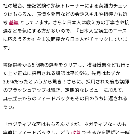
社の場合、筆記試験や熟練トレーナーによる英語力チェッ
クはもちろん、表情や発音などの会話スキルや指導力も選
考
基準
としています。さらに日本人は教え方の丁寧さや接
遇などを気にする方が多いので、『日本人受講生のニーズ
に応えうるか』を１次面接から日本人がチェックしていま
す」
書類選考から5段階の選考をクリアし、模擬授業なども行っ
た上で正式に採用される講師は平均5%。先月はわずか
3.6%だったというから驚き！さらに、採用された後も講師
のブラッシュアップは続き、定期的なレビューに加えて、
ユーザー
からのフィードバックもその日のうちに返される
そう。
「ポジティブな声はもちろんですが、ネガティブなものも
率直にフィードバックし、どう
改善
できるかを講師と一緒