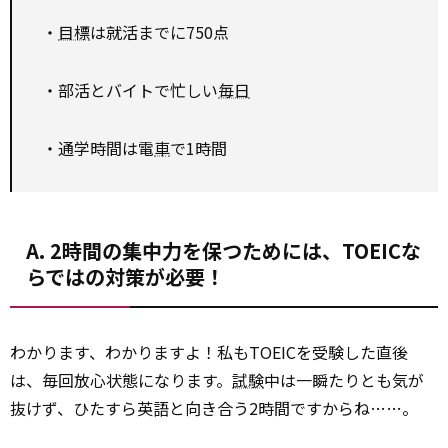
・
目標
は就活までに750点
・部活とバイトで忙しい
毎日
・通学時間は電
車
で1時間
A. 2時間の集中力を保つためには、TOEICな
らではの対策が必要！
わかります、わかりますよ！私もTOEICを受験した直後
は、毎回放心状態になります。
試験
中は一瞬たりとも気が
抜けず、ひたすら英語と向き合う2時間ですからね……。