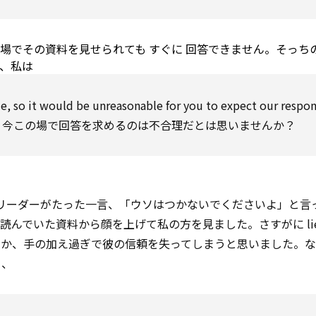
の場でその資料を見せられても
すぐに
回答できません。そっち
、私は
me,
so
it
would be
unreasonable
for
you
to
expect
our
respo
て読むので、今この場で回答を求めるのは不合理だとは思いませんか？
リーダーがたった一言、「ウソはつかないでくださいよ」と言
んでいた資料から顔を上げて私の方を見ました。さすがに lie
うか、手の加え過ぎで彼の信頼を失ってしまうと思いました。
）、