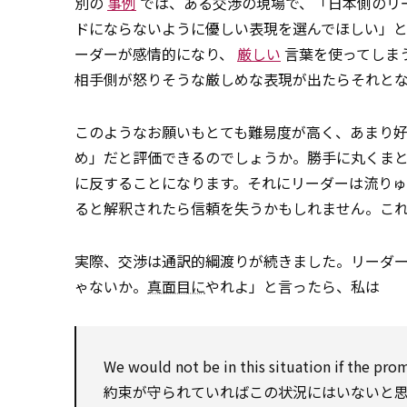
別の
事例
では、ある交渉の現場で、「日本側のリ
ドにならないように優しい表現を選んでほしい」
ーダーが感情的になり、
厳しい
言葉を使ってしま
相手側が怒りそうな厳しめな表現が出たらそれと
このようなお願いもとても難易度が高く、あまり
め」だと評価できるのでしょうか。勝手に丸くま
に反することになります。それにリーダーは流り
ると解釈されたら信頼を失うかもしれません。これ
実際、交渉は通訳的綱渡りが続きました。リーダ
ゃないか。
真面目に
やれよ」と言ったら、私は
We
would
not be in this
situation
if the pro
約束が守られていればこの状況にはいないと