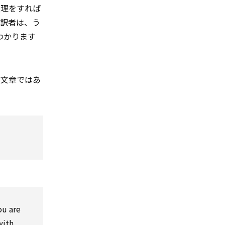
無理をすれば
通訳者は、う
わかります
い文章ではあ
ou are
with