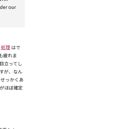
ider
our
の
処理
はで
も疲れま
目立ってし
すが、なん
はせっかくあ
とがほぼ確定