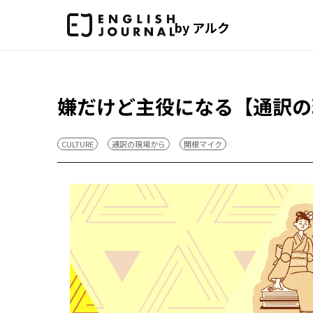
by アルク
嫌だけど主役になる【通訳の
CULTURE
通訳の現場から
関根マイク