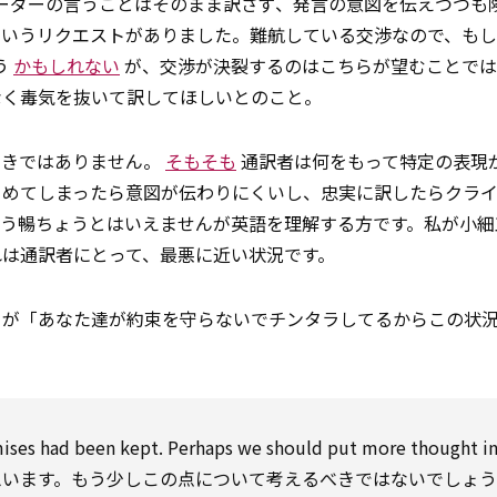
ーダーの言うことはそのまま訳さず、発言の意図を伝えつつも
というリクエストがありました。難航している交渉なので、も
う
かもしれない
が、交渉が決裂するのはこちらが望むことでは
なく毒気を抜いて訳してほしいとのこと。
好きではありません。
そもそも
通訳者は何をもって特定の表現
とめてしまったら意図が伝わりにくいし、忠実に訳したらクラ
ゅう暢ちょうとはいえませんが英語を理解する方です。私が小細
は通訳者にとって、最悪に近い状況です。
ーが「あなた達が約束を守らないでチンタラしてるからこの状
mises had been kept. Perhaps we
should
put more thought int
思います。もう少しこの点について考えるべきではないでしょ