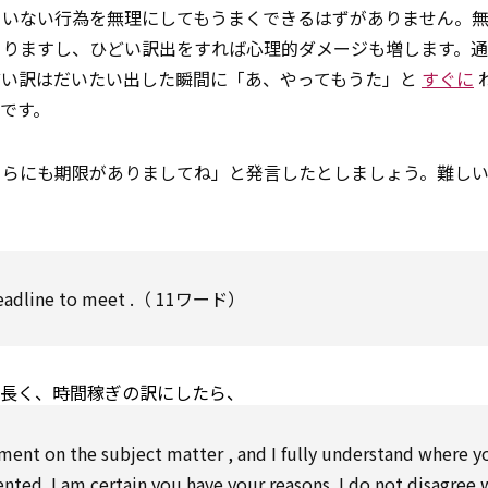
ていない行為を無理にしてもうまくできるはずがありません。
まりますし、ひどい訳出をすれば心理的ダメージも増します。
どい訳はだいたい出した瞬間に「あ、やってもうた」と
すぐに
です。
ちらにも期限がありましてね」と発言したとしましょう。難し
eadline
to
meet
.（ 11ワード）
と長く、時間稼ぎの訳にしたら、
ument
on
the
subject
matter
, and I fully understand where y
ented. I am
certain
you have your reasons. I do not disagree 