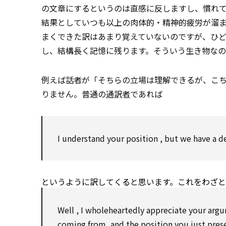
の文章にするというのは直感に反しますし、慣れ
結果としていつも以上の肉体的・精神的疲労が溜
まくできた訳はあまり覚えていないのですが、ひ
し、結構長く記憶に残ります。そういう生き物なの
例えば話者が「そちらの立場は理解できるが、こ
りません。普通の
通訳者
であれば
I understand your
position
, but we have a
d
というように訳してくると思います。これをわざ
Well
, I wholeheartedly
appreciate
your
arg
coming from, and the
position
you just pres