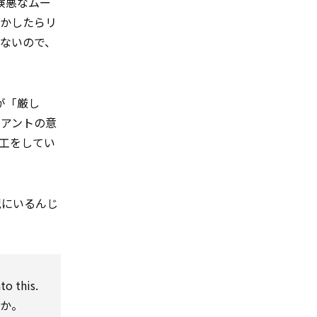
険悪なムー
しかしたらリ
ないので、
が「厳し
イアントの意
工をしてい
況にいるんじ
o this.
うか。