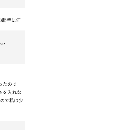
の勝手に何
nse
ったので
 を入れな
なので私は少