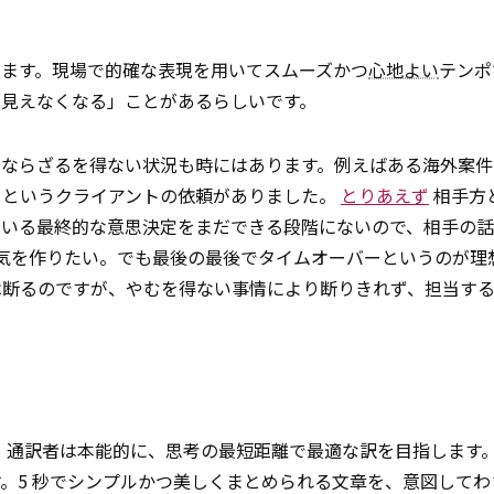
ます。現場で的確な表現を用いてスムーズかつ
心地よい
テンポ
「見えなくなる」ことがあるらしいです。
にならざるを得ない状況も時にはあります。例えばある海外案件
」というクライアントの依頼がありました。
とりあえず
相手方
ている最終的な意思決定をまだできる段階にないので、相手の話
気を作りたい。でも最後の最後でタイムオーバーというのが理
は断るのですが、やむを得ない事情により断りきれず、担当す
 通訳者は本能的に、思考の最短距離で最適な訳を目指します
。5 秒でシンプルかつ美しくまとめられる文章を、意図してわ