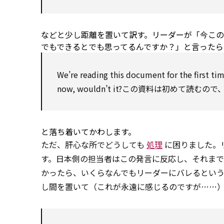
などと少し距離を置いて訳す。リーダーが「今こ
でもできるとでも思ってるんですか？」と言ったら
We’re reading this
document
for
the first ti
now, wouldn’t it?この資料は初め
と落ち着いてかわします。
ただ、肝心な所でどうしても
処理
に困りました。
す。日本側の担当者はこの発言に反応し、それまで読
かったら、いくらなんでもリーダーにバレるとい
し間を置いて（これが永遠に感じるのですが……