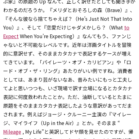
ぶ家』の原題の Up なんて、正しく訳せたとしても聞き手が
わかるのだろうか。『メリダとおそろしの森（Brave）』、
『そんな彼なら捨てちゃえば？（He’s Just Not That Into
You）』、そして『恋愛だけじゃダメかしら？（What
to
Expect
When You’re Expecting）』なんてもう、ファンじ
ゃないと不可能なレベルです。近年は洋画タイトルを冒険
的に意訳せず、そのままカタカナで表記するケースが増え
てきています。「パイレーツ・オブ・カリビアン」や「ロ
ード・オブ・ザ・リング」あたりがいい例ですね。消費者
としては、あまり芸がないなあ、昔みたいにもっと工夫し
てよと思いつつも、いざ現場で訳す立場になるとカタカナ
表記に何度救われたことか。ただ、油断しているとたまに
原題をそのままカタカナ表記したような意訳があってだま
されます。例えばジョージ・クルーニー主演の『マイレー
ジ、マイライフ（Up in the Air）』とか。そのまま “
Mileage
, My Life”と英訳してドヤ顔を見せたのですが、帰