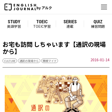
by アルク
STUDY
TOEIC
SERIES
QUIZ
英語学習
TOEIC学習
連載
練習問題
お宅も訪問 しちゃいます【通訳の現場
から】
2016-01-14
CULTURE
通訳の現場から
関根マイク