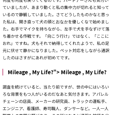
何度も何度も戻ってくるのです。パートナーさんも気付い
ていましたが、あまり動くと私の集中力が切れると知って
いるので静観していました。さてどうしたものかなと思っ
た私は、開き直って犬の頭と
おなか
を優しくなで始めまし
た。右手でマイクを持ちながら、左手で犬を手なずけて落
ち着かせる作戦です。「向こう行け」ではなく、「ここに
おれ」ですね。犬もそれで納得してくれたようで、私の足
元に伏せて静かになりました。ペット対応をしながら通訳
したのはさすがにあれが初めてです。
Mileage , My Life?">
Mileage
, My Life?
調査を続けていると、当たり前ですが、世の中にはいろい
ろな背景をもつ人がいるのだなあと気付きます。アパレル
チェーンの店員、メーカーの研究員、トラックの運転手、
エンジニア、看護師、寿司職人、ダンサーなど。一人一人