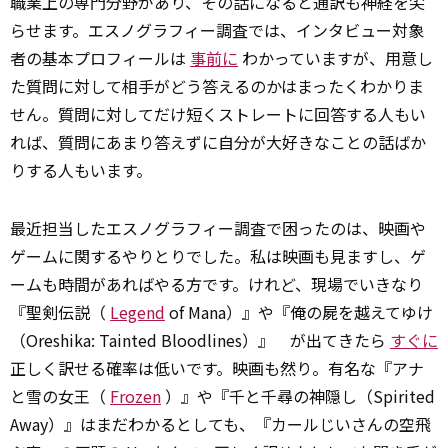
職業上の専門分野があり、その話になると通訳も神経を尖
らせます。エスノグラフィー調査では、インタビュー対象
者の基本プロフィールは
事前に
わかっていますが、用意し
た質問に対して相手がどう答えるのかはまったくわかりま
せん。質問に対してだけ短くストレートに回答する人もい
れば、質問にあまり答えずに自分が大好きなことの話ばか
りする人もいます。
最近担当したエスノグラフィー調査で困ったのは、映画や
ゲームに関するやりとりでした。私は映画も見ますし、ゲ
ームも時間があればやる方です。けれど、現場でいきなり
『聖剣伝説（
Legend
of Mana）』や『俺の屍を越えてゆけ
（Oreshika: Tainted Bloodlines）』 が出てきたら
すぐに
正しく訳せる確率は低いです。映画も然り。有名な『アナ
と雪の女王（
Frozen
）』や『千と千尋の神隠し（Spirited
Away）』はまだわかるとしても、『カールじいさんの空飛