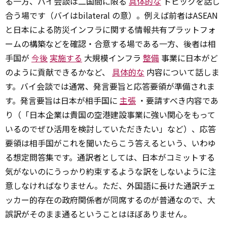
る一方、バイ会談は二国間に限る
具体的な
トピックを話し
合う場です（バイはbilateral の意）。例えば前者はASEAN
と日本による防災インフラに関する情報共有プラットフォ
ームの構築などを確認・合意する場である一方、後者は相
手国が
今後
実施する
大規模インフラ
整備
事業に日本がど
のように貢献できるかなど、
具体的な
内容について話しま
す。バイ会談では通常、発言要旨と応答要領が準備されま
す。発言要旨は日本が相手国に
主張
・要請すべき内容であ
り（「日本企業は貴国の空港建設事業に強い関心をもって
いるのでぜひ活用を検討していただきたい」など）、応答
要領は相手国がこれを聞いたらこう答えるという、いわゆ
る想定問答集です。通訳者としては、日本がコミットする
気がないのにうっかり約束するような訳をしないように注
意しなければなりません。ただ、外国語に長けた通訳チェ
ッカー的存在の政府関係者が同席するのが普通なので、大
誤訳がそのまま通るということはほぼありません。