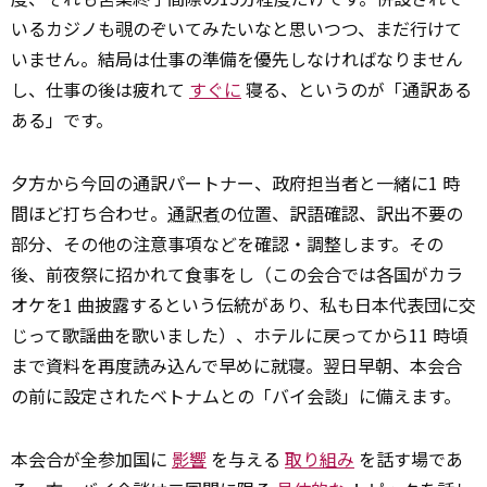
いるカジノも覗のぞいてみたいなと思いつつ、まだ行けて
いません。結局は仕事の準備を優先しなければなりません
し、仕事の後は疲れて
すぐに
寝る、というのが「通訳ある
ある」です。
夕方から今回の通訳パートナー、政府担当者と一緒に1 時
間ほど打ち合わせ。
通訳者
の位置、訳語確認、訳出不要の
部分、その他の注意事項などを確認・調整します。その
後、前夜祭に招かれて食事をし（この会合では各国がカラ
オケを1 曲披露するという伝統があり、私も日本代表団に交
じって歌謡曲を歌いました）、ホテルに戻ってから11 時頃
まで資料を再度読み込んで早めに就寝。翌日早朝、本会合
の前に設定されたベトナムとの「バイ会談」に備えます。
本会合が全参加国に
影響
を与える
取り組み
を話す場であ