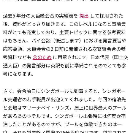
過去5 年分の大臣級会合の実績表を
提出
して採用された
後、資料がどっさり届きます。このレベルになると事前資
料がとても充実しており、主要トピックに関する参考資料
はもちろん、バイ会談（後述します）における発言要旨や
応答要領、大臣会合の2 日前に開催される次官級会合の参
考資料なども
念のため
に用意されます。日本代表（国土交
通大臣）の発言部分は英訳も前に準備されるのでとても参
考になります。
さて、会合前日にシンガポールに到着すると、シンガポー
ル交通省の若手職員が出迎えてくれました。今回の宿泊先
と会場はマリーナベイ・サンズ。屋上に世界最大のプール
があるあのホテルです。シンガポール出張時には何度か宿
泊したことがあるのですが、プールを体験できたのは一
度、それも営業終了間際の15分程度だけです。併設されて