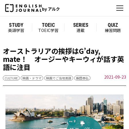
by アルク
STUDY
TOEIC
SERIES
QUIZ
英語学習
TOEIC学習
連載
練習問題
オーストラリアの挨拶はG’day,
mate！ オージーやキーウィが話す英
語に注目
2021-09-23
CULTURE
映画・ドラマ
映画でご当地英語
飯田泰弘