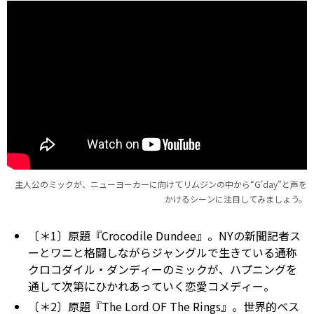
主人公のミックが、ニューヨーカーに向けてリムジンの中から“G’day”と声を
かけるシーンに注目してみましょう。
〔＊1〕原題『Crocodile Dundee』。NYの新聞記者ス
ーとワニと格闘しながらジャングルで生きている通称
クロコダイル・ダンディーのミックが、ハプニングを
通して次第にひかれあっていく恋愛コメディー。
〔＊2〕原題『The Lord OF The Rings』。世界的ベス