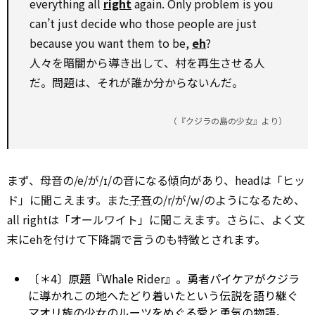
everything all
right
again. Only problem is you
can’t just decide who those people are just
because you want them to be,
eh
?
人々を暗闇から導き出して、村を再生させる人
だ。問題は、それが誰か分からないんだ。
（『クジラの島の少女』より）
まず、母音の/e/が/ɪ/の音になる傾向があり、headは「ヒッ
ド」に聞こえます。また
子音
の/r/が/w/のようになるため、
all rightは「オールワイト」に聞こえます。さらに、よく文
末にehを付けて下降調で言うのも特徴とされます。
〔＊4〕原題『Whale Rider』。勇者パイケアがクジラ
に導かれこの地へたどり着いたという伝説を語り継ぐ
マオリ族の少女のルーツをめぐる愛と勇気の物語。