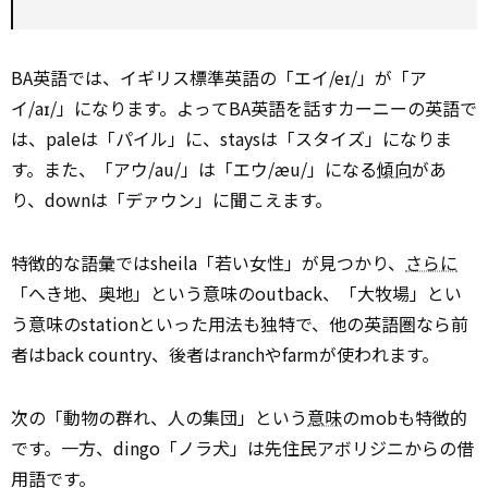
BA英語では、イギリス標準英語の「エイ/eɪ/」が「ア
イ/aɪ/」になります。よってBA英語を話すカーニーの英語で
は、paleは「パイル」に、staysは「スタイズ」になりま
す。また、「アウ/au/」は「エウ/æu/」になる
傾向
があ
り、downは「デァウン」に聞こえます。
特徴的な語彙ではsheila「若い女性」が見つかり、
さらに
「へき地、奥地」という意味のoutback、「大牧場」とい
う意味のstationといった用法も独特で、他の英語圏なら前
者はback country、後者はranchやfarmが使われます。
次の「動物の群れ、人の集団」という
意味
のmobも特徴的
です。一方、dingo「ノラ犬」は先住民アボリジニからの借
用語です。