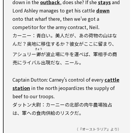
down in the
outback
, does she? If she
stays
and
Lord Ashley manages to get his cattle
down
onto that wharf there, then we’ve got a
competitor for the army contract, Neil.
カーニー：青白い。美人だが、あの荷物の山はな
んだ？奥地に移住するか？彼女がここに留まり、
きょう
アシュリー
卿
が波止場に牛を運べば、軍相手の商
売にライバル出現だな、ニール。
Captain Dutton: Carney’s control of every
cattle
station
in the north jeopardizes the supply of
beef to our troops.
ダットン大尉：カーニーの北部の肉牛農場独占
は、軍への食肉供給のリスクだ。
（『オーストラリア』より）