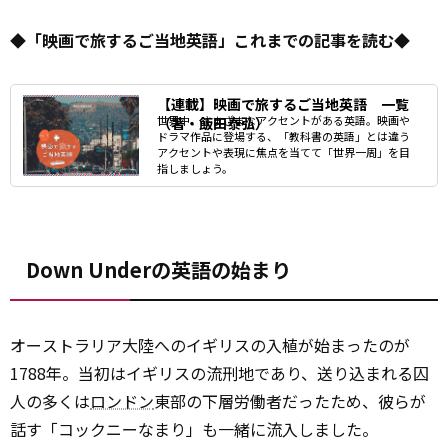
◆「映画で旅するご当地英語」これまでの記事を読む◆
【連載】映画で旅するご当地英語 一覧
世界中、さまざまなアクセントがある英語。映画や
（著・飯田泰弘）
ドラマ作品に登場する、「教科書の英語」とは違う
アクセントや表現に焦点を当てて「世界一周」を目
指しましょう。
Down Underの英語の始まり
オーストラリア大陸へのイギリスの入植が始まったのが
1788年。当初はイギリスの流刑地であり、送り込まれる囚
人の多くは
ロンドン
東部の下層労働者だったため、彼らが
話す「コックニーなまり」も一緒に流入しました。