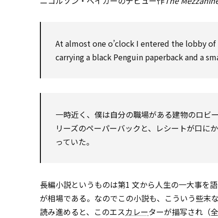
ニコルソン・ベイカーのデビュー作
The Mezzanin
At almost one o’clock I entered the lobby of
carrying a black Penguin paperback and a sma
一時近く、僕は自分の職場がある建物のロビ
リーズのペーパーバックと、レシートが口にか
っていた。
長編小説というものは第1 文から人生の一大事を
が相場である。なのでこの小説も、こういう些末
読み進めると、このエス
カレー
ターが描写され（全体の線