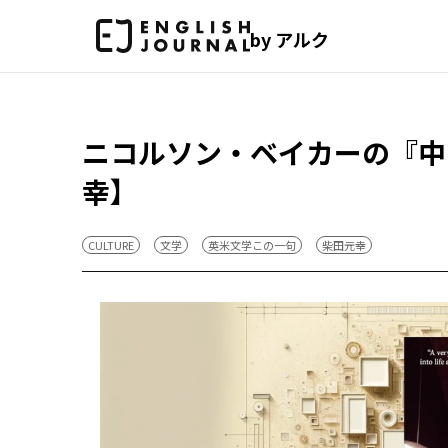
by アルク
ニコルソン・ベイカーの『中
幸】
CULTURE
文学
英米文学この一句
柴田元幸