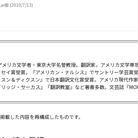
sue版 (2010/7/13)
。アメリカ文学者・東京大学名誉教授。翻訳家。アメリカ文学専
ッセイ賞受賞。『アメリカン・ナルシス』でサントリー学芸賞
イスン＆ディクスン』で日本翻訳文化賞受賞。アメリカ現代作
ブリッジ・
サーカス
』『翻訳教室』など著書多数。文芸誌『MON
8月号に掲載した内容を再構成したものです。