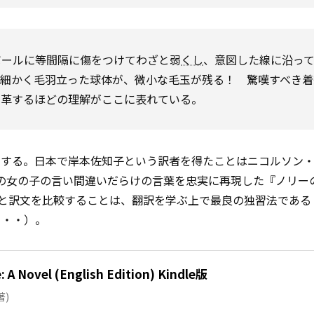
ボールに等間隔に傷をつけてわざと弱
くし
、意図した線に沿っ
、細かく毛羽立った球体が、微小な毛玉が残る！ 驚嘆すべき着
変革するほどの理解がここに表れている。
もする。日本で岸本佐知子という訳者を得たことはニコルソン
の女の子の言い間違いだらけの言葉を忠実に再現した『ノリー
と訳文を比較することは、翻訳を学ぶ上で最良の独習法である
・・・）。
 A Novel (English Edition) Kindle版
著)