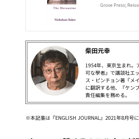
Grove Press; Reis
柴田元幸
1954年、東京生まれ
可な學者』で講談社エ
ス・ピンチョン著『メ
に翻訳する他、『ケン
責任編集を務める。
※本
記事
は『ENGLISH JOURNAL』2021年