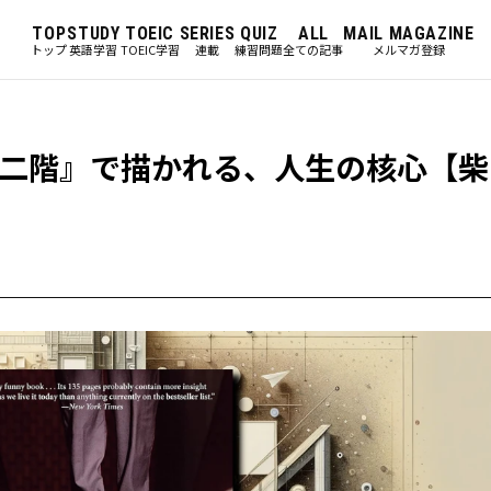
TOP
STUDY
TOEIC
SERIES
QUIZ
ALL
MAIL MAGAZINE
トップ
英語学習
TOEIC学習
連載
練習問題
全ての記事
メルマガ登録
二階』で描かれる、人生の核心【柴