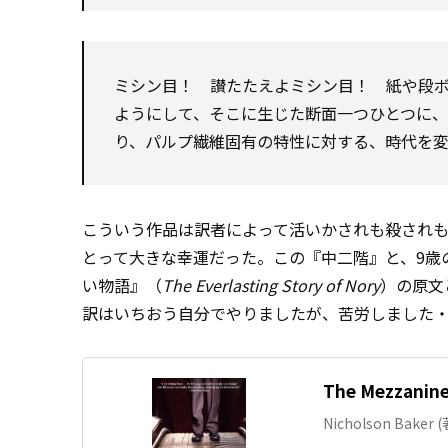
ミシン目！ 讃たたえよミシン目！ 紙や段
ようにして、そこに生じた断面一つひとつに
り、パルプ繊維固有の特性に対する、時代を
こういう作品は訳者によって活いかされも殺され
とって大きな幸運だった。この『中二階』と、9歳
い物語』（
The Everlasting Story of Nory
）の原文
訳はいちおう自分でやりましたが、苦労しました
The Mezzanine:
Nicholson Baker (