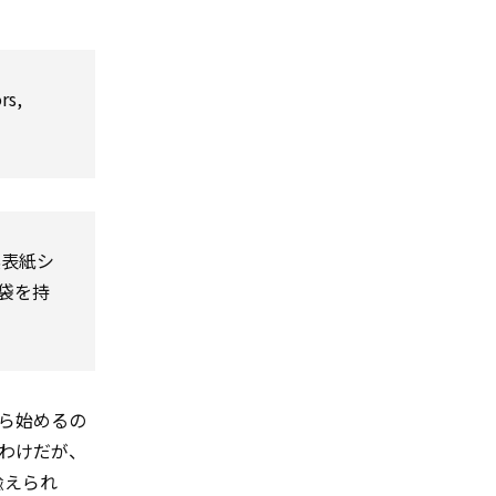
rs,
黒表紙シ
袋を持
ら始めるの
わけだが、
に喩えられ