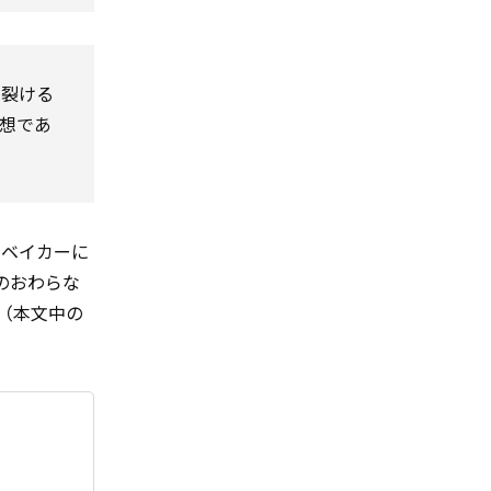
て裂ける
想であ
・ベイカーに
のおわらな
（本文中の