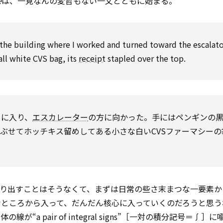
e
は、一見なんの変哲もない一文とともに始まる。
 the building where I worked and turned toward the escalato
ll white CVS bag, its
receipt
stapled over the top.
ーに入り、
エスカレーター
の方に向かった。手にはペンギンの
ぶせてホッチキス留めしてある小さな白いCVSファーマシーの
語り出すことはそうなくて、まずは日常の些さ末まつな一要素か
なところから入って、だんだん核心に入っていくのだろうと思う
が“a pair of integral signs”［一対の積分記号＝∫］