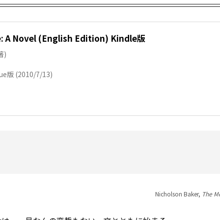
 A Novel (English Edition) Kindle版
著)
sue版 (2010/7/13)
Nicholson Baker,
The M