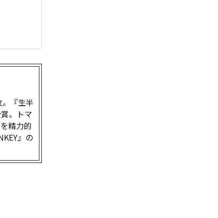
攻。『生半
受賞。トマ
家を精力的
KEY』の