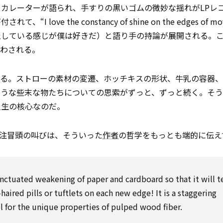
カレーターが語られ、手すりの黒いゴムの微妙な揺れがLPレ
 the constancy of shine on the edges of mov
が静止している感じが僕は好きだ）と語り手の持論が展開される。
思わされる。
ある。ストローの素材の変遷、ホッチキスの形状、牛乳の容器
そうな些末な物たちについての思索がずっと、ずっと続く。そ
人生の核心なのだ。
9章3 番目の注冒頭の叫びは、そういった
作者
の哲学をもっとも端的に伝え
ctuated weakening of paper and cardboard so that it will t
haired pills or tuftlets on each new edge! It is a staggering
l for the unique properties of pulped wood fiber.