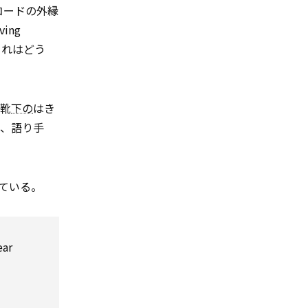
コードの外縁
ing
これはどう
、靴
下の
はき
う、語り手
ている。
ear