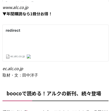
www.alc.co.jp
▼年間購読なら1冊分お得！
ec.alc.co.jp
取材・文：田中洋子
boocoで読める！アルクの新刊、続々登場