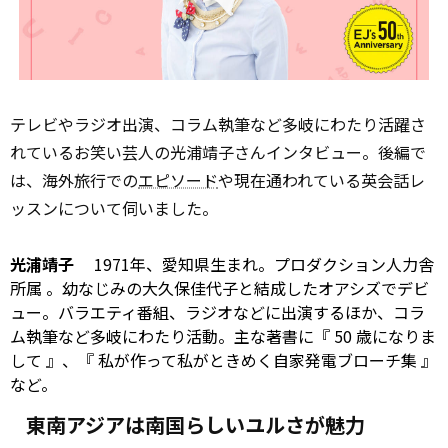
テレビやラジオ出演、コラム執筆など多岐にわたり活躍さ
れているお笑い芸人の光浦靖子さんインタビュー。後編で
は、海外旅行での
エピソード
や現在通われている英会話レ
ッスンについて伺いました。
光浦靖子
1971年、愛知県生まれ。プロダクション人力舎
所属
。幼なじみの大久保佳代子と結成したオアシズでデビ
ュー。バラエティ番組、ラジオなどに出演するほか、コラ
ム執筆など多岐にわたり活動。主な著書に
『
50 歳になりま
して
』、『
私が作って私がときめく自家発電ブローチ集
』
など。
東南アジアは南国らしいユルさが魅力