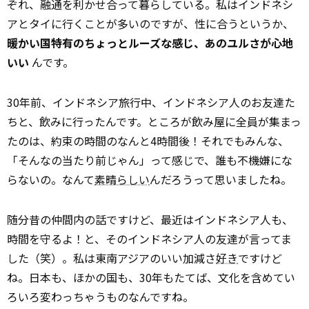
ぞれ、融通を利かせ合って暮らしている。私はインドネシ
アとタイに行くことが多いのですが、性に合うというか、
暖かい国特有のちょっとルーズな感じ、あのユルさが心地
いい
んです。
30年前、インドネシア旅行中、インドネシア人のお友達た
ちと、飲みに行ったんです。ところが飲み屋に全員が集まっ
たのは、約束の時間のなんと4時間後！それでもみんな、
「そんなの当たり前じゃん」って感じで、誰も不機嫌にな
らないの。なんて
素晴らしい
んだろうって思いましたね。
随分昔の仲間内の話ですけど、最近はインドネシア人も、
時間を守るよ！と、そのインドネシア人の友達が言ってま
した（笑）。私は東南アジアのいい加減さ
好き
ですけど
ね。日本も、ほかの国も、30年もたてば、文化を含めてい
ろいろ変わっちゃうものなんですね。