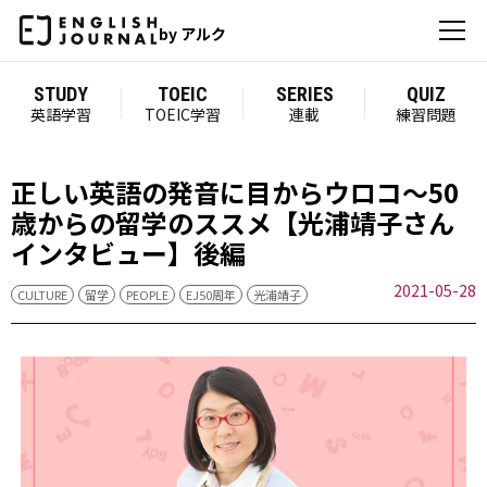
by アルク
STUDY
TOEIC
SERIES
QUIZ
英語学習
TOEIC学習
連載
練習問題
正しい英語の発音に目からウロコ～50
歳からの留学のススメ【光浦靖子さん
インタビュー】後編
2021-05-28
CULTURE
留学
PEOPLE
EJ50周年
光浦靖子