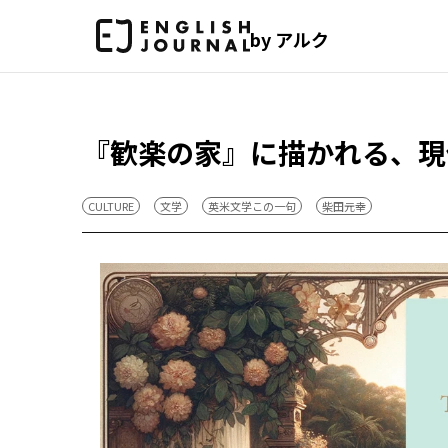
by アルク
『歓楽の家』に描かれる、現
CULTURE
文学
英米文学この一句
柴田元幸