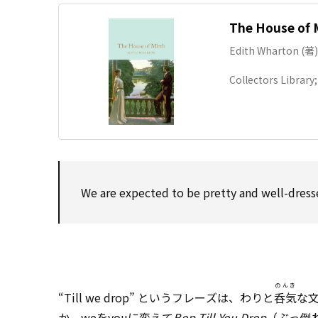
The House of M
Edith Wharton (著)
Collectors Library
We are expected to be pretty and well-dress
のんき
“Till we drop” というフレーズは、わりと
呑気
な文
か、weをyouに変えて
Bop Till You Drop
（ぶっ倒