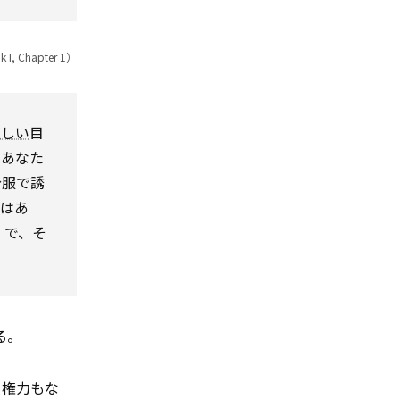
 I, Chapter 1）
厳しい
目
、あなた
分服で誘
ではあ
。で、そ
る。
も権力もな