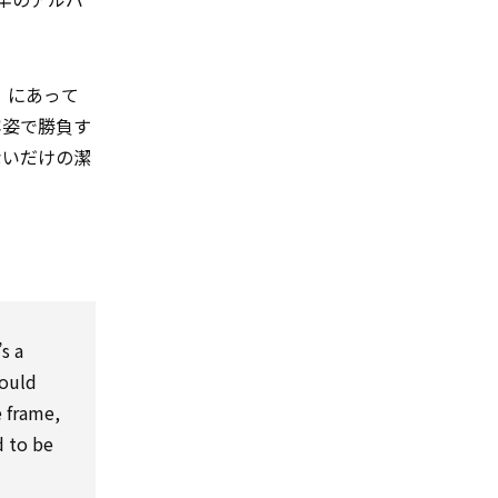
）にあって
容姿で勝負す
ないだけの潔
s a
would
e frame,
d to be