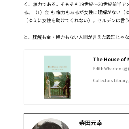
く、無力である。そもそも19世紀～20世紀前半ア
る。（1）金 も 権力もあるが女性に理解がない
（ゆえに女性を助けてくれない）。セルデンは言
――と、
理解
も金・権力もない人間が言えた義理じゃ
The House of M
Edith Wharton (著)
Collectors Library
柴田元幸