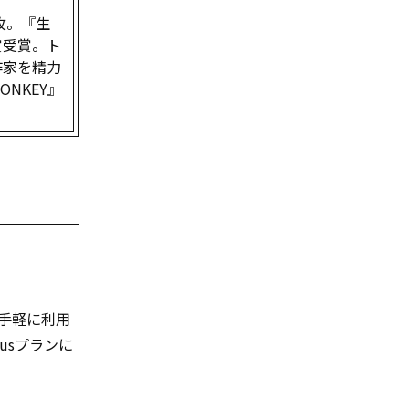
攻。『生
賞受賞。ト
作家を精力
NKEY』
手軽に利用
lusプランに