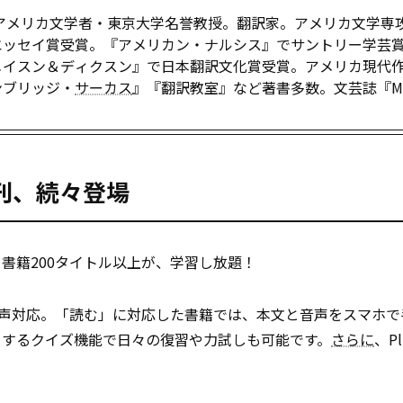
。アメリカ文学者・東京大学名誉教授。翻訳家。アメリカ文学専
エッセイ賞受賞。『アメリカン・ナルシス』でサントリー学芸
メイスン＆ディクスン』で日本翻訳文化賞受賞。アメリカ現代
ンブリッジ・
サーカス
』『翻訳教室』など著書多数。文芸誌『MO
新刊、続々登場
書籍200タイトル以上が、学習し放題！
音声対応。「読む」に対応した書籍では、本文と音声をスマホで
トするクイズ機能で日々の復習や力試しも可能です。
さらに
、P