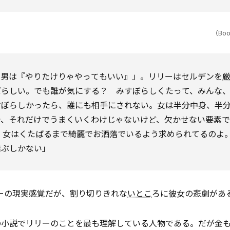
（Book
で、男は『やりたけりゃやってもいい』」。リリーはセルデンを
ぼらしい。でも誰が気にする？ みすぼらしくたって、みんな
すぼらしかったら、誰にも相手にされない。女は半分中身、半
で、それだけでうまくいくわけじゃないけど、欠かせない要素
 女はくたばるまで綺麗でお洒落でいるよう求められてるのよ
結ぶしかない」
がリリーの現実感覚だが、割り切りきれな
いとこ
ろに彼女の悲劇があ
の小説でリリーのことを最も理解している人物である。だが金