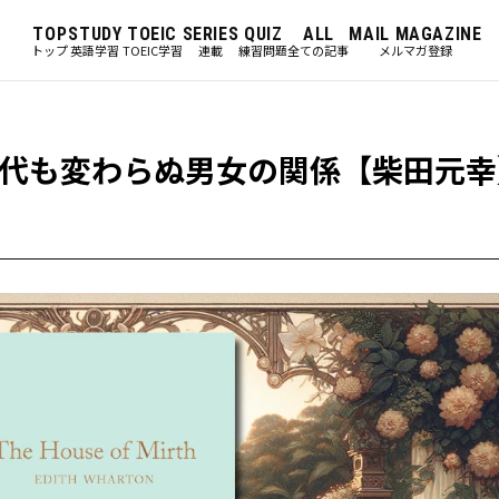
TOP
STUDY
TOEIC
SERIES
QUIZ
ALL
MAIL MAGAZINE
トップ
英語学習
TOEIC学習
連載
練習問題
全ての記事
メルマガ登録
代も変わらぬ男女の関係【柴田元幸