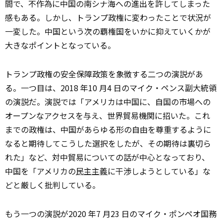
間で、不作為に中国の南シナ海への進出を許してしまった
感もある。しかし、トランプ政権に変わったことで状況が
一変した。中国という次の覇権国をいかに抑えていくかが
大きなポイントとなっている。
トランプ政権の安全保障政策を象徴する二つの演説があ
る。一つ目は、2018 年10 月4 日のマイク・ペンス副大統領
の演説だ。演説では「アメリカは中国に、自国の市場への
オープンなアクセスを与え、世界貿易機関に招いた。これ
までの政権は、中国があらゆる形の自由を尊重するように
なると期待してこうした選択をしたが、その期待は裏切ら
れた」など、対中貿易についての話が中心となっており、
中国を「アメリカの
民主主義
に干渉しようとしている」な
どと厳しく批判している。
もう一つの演説が2020 年7 月23 日のマイク・ポンペオ国務