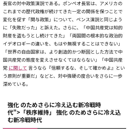
長官の対中政策演説である。ポンペオ長官は、アメリカの
これまでの歴代政権が続けてきた一定の関係を保つことで
変化を促す「関与政策」について、ペンス演説と同じよう
に「失敗だった」と訴えた。さらに、「中国共産党は知的
財産を盗もうとし続けてきた」「両国間の根本的な政治的
イデオロギーの違いを、もはや無視することはできない」
「世界の自由国家は、より創造的かつ断固とした方法で中
国共産党の態度を変えさせなくてはならない」「中国共産
党
に関して
言うなら『信頼するな、そして確かめよ』とい
う原則が重要だ」などと、対中強硬の度合いをさらに一歩
深めている。
強化 のためさらに冷え込む新冷戦時
代">「秩序維持」
強化
のためさらに冷え込
む新冷戦時代