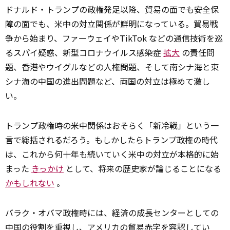
ドナルド・トランプの政権発足以降、貿易の面でも安全保
障の面でも、米中の対立関係が鮮明になっている。貿易戦
争から始まり、ファーウェイやTikTok などの通信技術を巡
るスパイ疑惑、新型コロナウイルス感染症
拡大
の責任問
題、香港やウイグルなどの人権問題、そして南シナ海と東
シナ海の中国の進出問題など、両国の対立は極めて激し
い。
トランプ政権時の米中関係はおそらく「新冷戦」という一
言で総括されるだろう。もしかしたらトランプ政権の時代
は、これから何十年も続いていく米中の対立が本格的に始
まった
きっかけ
として、将来の歴史家が論じることになる
かもしれない
。
バラク・オバマ政権時には、経済の成長センターとしての
中国の役割を重視し、アメリカの貿易赤字を容認してい