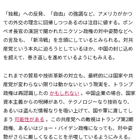
「独裁」への反発、「自由」の
強調
など、アメリカがかつ
ての外交の理念に回帰しつつあるのは注目に値する。ポン
ペオ長官の演説で聞かれたニクソン政権の対中姿勢などへ
の言及も、「新冷戦」を念頭にしているとみられる。対共
産党という本丸に迫ろうとしているほか、中国の封じ込め
を超えて、巻き返しを進めているようにもみえる。
これまでの貿易や技術革新の対立も、最終的には国家や共
産党が変わらない限りは動かないという現実を、トランプ
政権は再認識したの
かもしれない
。中国企業の場合、国家
資本主義からの呪縛があり、テクノロジーなり技術なり、
あるいは盗んだ情報なりを吸い上げて、国や軍に渡してし
まう
可能性がある
。この共産党への敵視はトランプ第2期
政権、あるいはジョー・バイデン政権になっても、対中姿
勢がさらに厳しくなることを示唆しているようにみえる。