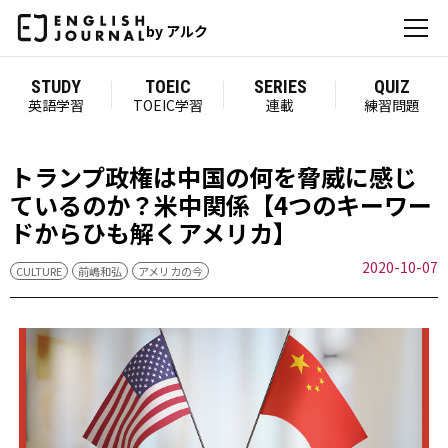
by アルク
STUDY
TOEIC
SERIES
QUIZ
英語学習
TOEIC学習
連載
練習問題
トランプ政権は中国の何を脅威に感じ
ているのか？米中関係【4つのキーワー
ドからひも解くアメリカ】
2020-10-07
CULTURE
前嶋和弘
アメリカの今