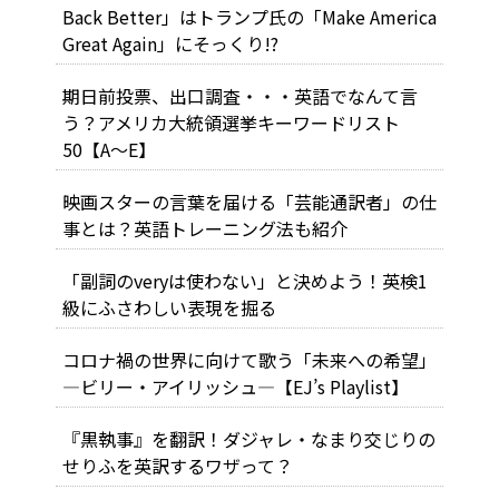
Back Better」はトランプ氏の「Make America
Great Again」にそっくり!?
期日前投票、出口調査・・・英語でなんて言
う？アメリカ大統領選挙キーワードリスト
50【A～E】
映画スターの言葉を届ける「芸能通訳者」の仕
事とは？英語トレーニング法も紹介
「副詞のveryは使わない」と決めよう！英検1
級にふさわしい表現を掘る
コロナ禍の世界に向けて歌う「未来への希望」
―ビリー・アイリッシュ―【EJ’s Playlist】
『黒執事』を翻訳！ダジャレ・なまり交じりの
せりふを英訳するワザって？