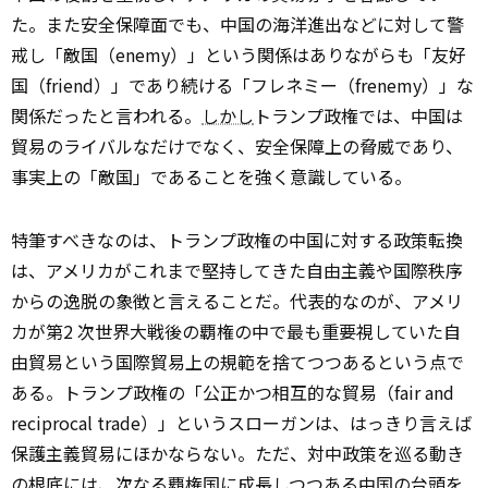
た。また安全保障面でも、中国の海洋進出などに対して警
戒し「敵国（enemy）」という関係はありながらも「友好
国（friend）」であり続ける「フレネミー（frenemy）」な
関係だったと言われる。
しかし
トランプ政権では、中国は
貿易のライバルなだけでなく、安全保障上の脅威であり、
事実上の「敵国」であることを強く意識している。
特筆すべきなのは、トランプ政権の中国に対する政策転換
は、アメリカがこれまで堅持してきた自由主義や国際秩序
からの逸脱の象徴と言えることだ。代表的なのが、アメリ
カが第2 次世界大戦後の覇権の中で最も重要視していた自
由貿易という国際貿易上の規範を捨てつつあるという点で
ある。トランプ政権の「公正かつ相互的な貿易（fair and
reciprocal trade）」というスローガンは、はっきり言えば
保護主義貿易にほかならない。ただ、対中政策を巡る動き
の根底には、次なる覇権国に成長しつつある中国の台頭を