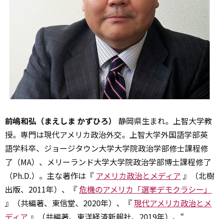
前嶋和弘（まえしま かずひろ）
静岡県生まれ。上智大学教
授。専門は現代アメリカ政治外交。上智大学外国語学部英
語学科卒、ジョージタウン大学大学院政治学部修士課程修
了（MA）、メリーランド大学大学院政治学部博士課程修了
（Ph.D.）。主な著作は『
アメリカ政治とメディア
』（北樹
出版、2011年）、『
危機のアメリカ「選挙デモクラシー」
』（共編著、東信堂、2020年）、『
現代アメリカ政治とメ
ディア
』（共編著、東洋経済新報社、2019年）、“