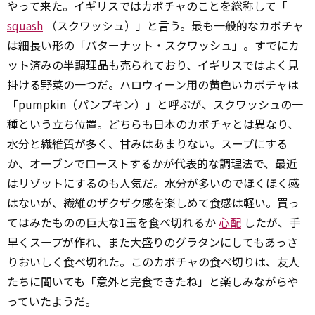
やって来た。イギリスではカボチャのことを総称して「
squash
（スクワッシュ）」と言う。最も一般的なカボチャ
は細長い形の「バターナット・スクワッシュ」。すでにカ
ット済みの半調理品も売られており、イギリスではよく見
掛ける野菜の一つだ。ハロウィーン用の黄色いカボチャは
「pumpkin（パンプキン）」と呼ぶが、スクワッシュの一
種という立ち位置。どちらも日本のカボチャとは異なり、
水分と繊維質が多く、甘みはあまりない。スープにする
か、オーブンでローストするかが代表的な調理法で、最近
はリゾットにするのも人気だ。水分が多いのでほくほく感
はないが、繊維のザクザク感を楽しめて食感は軽い。買っ
てはみたものの巨大な1玉を食べ切れるか
心配
したが、手
早くスープが作れ、また大盛りのグラタンにしてもあっさ
りおいしく食べ切れた。このカボチャの食べ切りは、友人
たちに聞いても「意外と完食できたね」と楽しみながらや
っていたようだ。