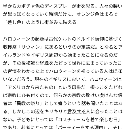
半からカボチャ色のディスプレーが街を彩る。人々の装い
が黒っぽくなっていく時期だけに、オレンジ色はまるで
「差し色」のように街並みに映える。
ハロウィーンの起源は古代ケルトのドルイド信仰に基づく
収穫祭「サウィン」にあるというのが定説だ。となるとア
イルランドやイギリス周辺から始まったことになるのだ
が、その後複雑な経緯をたどって世界に広まっていったこ
の習慣をわかった上でハロウィーンを祝っている人はほぼ
いないだろう。現在のイギリスにおいて、ハロウィーンは
「アメリカから来たもの」という印象だ。根っこをたどれ
ば宗教にひも付くので、何らかの宗教の敬けい虔けんな信
者は「異教の祭り」として嫌うという話も聞いたことはあ
る。しかしこの辺をキリキリと
言及する
人に会ったことは
ない。子どもにとっては「コスチュームを着て楽しむ日」
であり、若者にとっては「パーティーをする理由」、そし