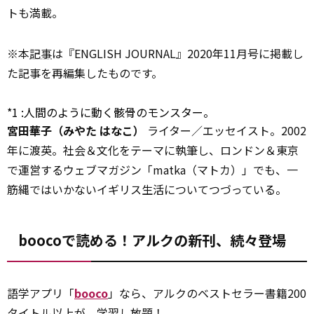
トも満載。
※本
記事
は『ENGLISH JOURNAL』2020年11月号に掲載し
た記事を再編集したものです。
*1
:
人間のように動く骸骨のモンスター。
宮田華子（みやた はなこ）
ライター／エッセイスト。2002
年に渡英。社会＆文化をテーマに執筆し、ロンドン＆東京
で運営するウェブマガジン「matka（マトカ）」でも、一
筋縄ではいかないイギリス生活についてつづっている。
boocoで読める！アルクの新刊、続々登場
語学アプリ「
booco
」なら、アルクのベストセラー書籍200
タイトル以上が、学習し放題！