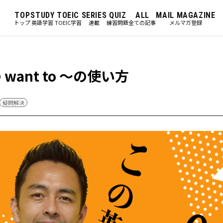
TOP
STUDY
TOEIC
SERIES
QUIZ
ALL
MAIL MAGAZINE
トップ
英語学習
TOEIC学習
連載
練習問題
全ての記事
メルマガ登録
ant to ～の使い方
疑問解決