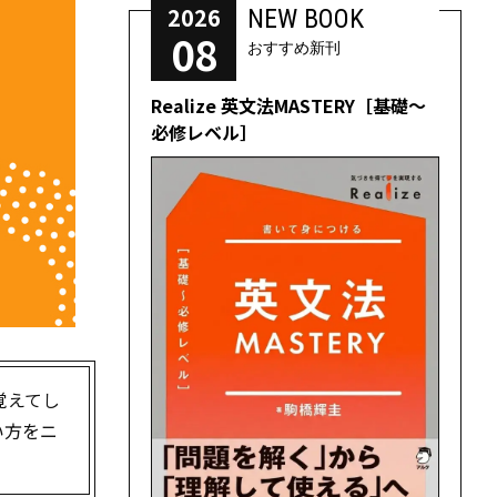
2026
NEW BOOK
08
おすすめ新刊
Realize 英文法MASTERY［基礎～
必修レベル］
覚えてし
い方をニ