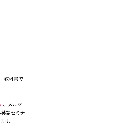
ト。教科書で
ム
、メルマ
る英語セミナ
ります。