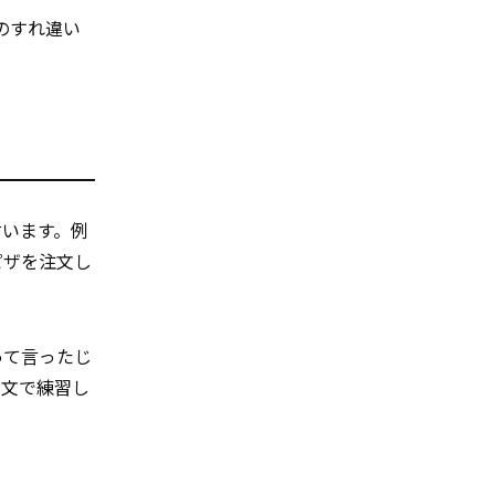
のすれ違い
言います。例
「ピザを注文し
って言ったじ
の文で練習し