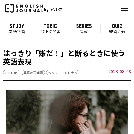
by アルク
STUDY
TOEIC
SERIES
QUIZ
英語学習
TOEIC学習
連載
練習問題
はっきり「嫌だ！」と断るときに使う
英語表現
2023-08-08
CULTURE
英語の豆知識
ヘンリー・ドレナン