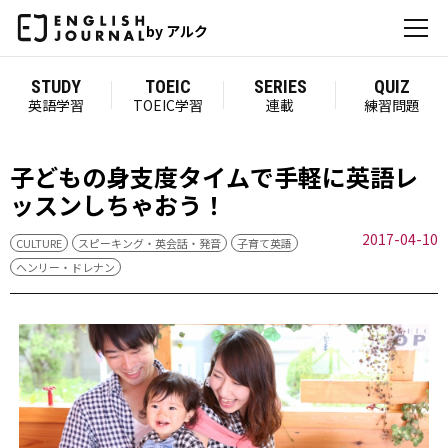
by アルク
STUDY
TOEIC
SERIES
QUIZ
英語学習
TOEIC学習
連載
練習問題
子どもの身支度タイムで手軽に英語レ
ッスンしちゃおう！
2017-04-10
CULTURE
スピーキング・英会話・発音
子育て英語
ヘンリー・ドレナン