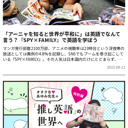
「アーニャを知ると世界が平和に」は英語でなんて
言う？『SPY×FAMILY』で英語を学ぼう
マンガ発行部数2100万部、アニメの視聴率は23時台という深夜帯の
放送としては異例の4.8%を記録し、SNSでもブームを巻き起こして
いる『SPY×FAMILY』。その人気は日本国内だけにとどまらず、海
外にも広がっています。『SPY×FAMILY』に関する英語表現を取り
2022-08-12
上げます。