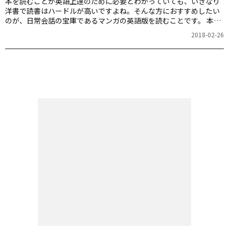
本を読むことが英語上達のために必要とわかっていても、いきなり
洋書で読書はハードルが高いですよね。そんな方におすすめしたい
のが、日常会話の宝庫であるマンガの英語版を読むことです。 本記
事では書店員さんに、日常英会話がよくわかる「読みやすい英語の
2018-02-26
マンガ」をおすすめしていただきます。今回は新宿南口にある紀伊
國屋書店「Books Kinokuniya Tokyo」に行ってきました！ 海外の
本屋さんみたい！「Books Kinokuniya Tokyo」 お店のコンセプト
は「普通の本屋だけど、全部英語の本」という「Books Kinokuniya
Tokyo」は国内最大級の洋書専門店。洋書の専門店という…