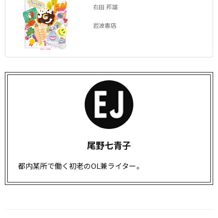
右田 邦雄
岩波書店
尾野七青子
都内某所で働く初老のOL兼ライター。