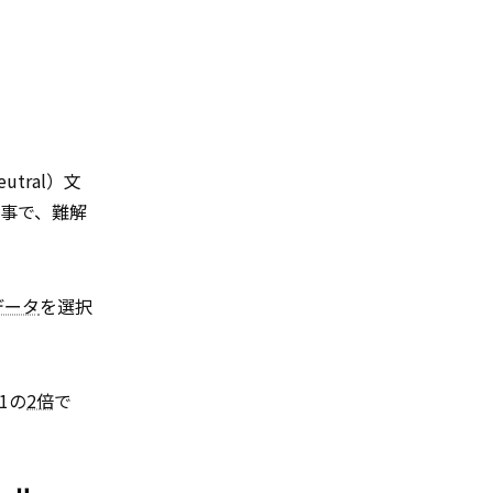
utral）文
事で、難解
データ
を選択
1の
2倍
で