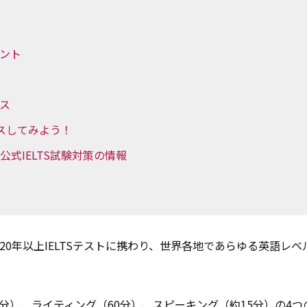
イント
イス
セスしてみよう！
ある公式IELTS試験対策の情報
。20年以上IELTSテストに携わり、世界各地であらゆる英語レベル
60分）、ライティング（60分）、スピーキング（約15分）の4