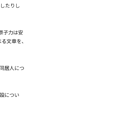
較したりし
原子力は安
べる文章を、
同居人につ
設につい