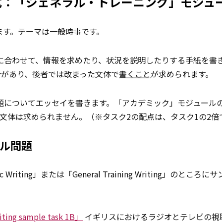
形式：「ジェネラル・トレーニング」モジュ
ます。テーマは一般時事です。
況に合わせて、情報を求めたり、状況を説明したりする手紙を書
合があり、後者では改まった文体で
書くこと
が求められます。
題についてエッセイを書きます。「アカデミック」モジュールの
文体は求められません。（※タスク2の配点は、タスク1の2倍
プル問題
Writing」または「General Training Writing」のところ
ting sample task 1B」
イギリスにおけるラジオとテレビの視