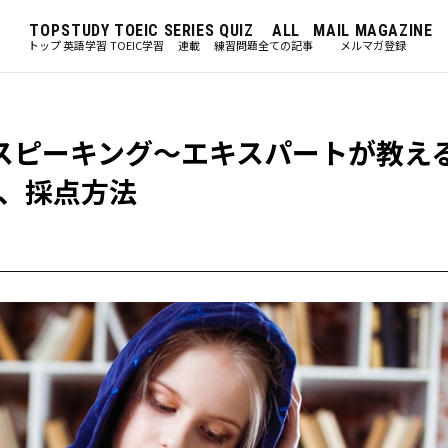
TOP
STUDY
TOEIC
SERIES
QUIZ
ALL
MAIL MAGAZINE
トップ
英語学習
TOEIC学習
連載
練習問題
全ての記事
メルマガ登録
とスピーキング～エキスパートが教え
、採点方法