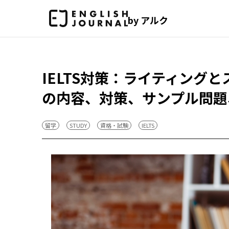
by アルク
IELTS対策：ライティング
の内容、対策、サンプル問題
留学
STUDY
資格・試験
IELTS