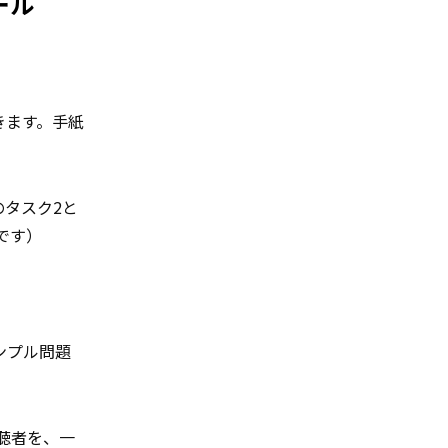
ール
きます。手紙
タスク2と
です）
にサンプル問題
聴者を、一