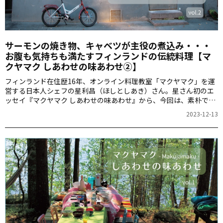
サーモンの焼き物、キャベツが主役の煮込み・・・
お腹も気持ちも満たすフィンランドの伝統料理【マ
クヤマク しあわせの味あわせ②】
フィンランド在住歴16年、オンライン料理教室「マクヤマク」を運
営する日本人シェフの星利昌（ほしとしあき）さん。星さん初のエ
ッセイ『マクヤマク しあわせの味あわせ』から、今回は、素朴であ
りながら味わい深いフィンランド料理について“おすそ分け”しま
2023-12-13
す！