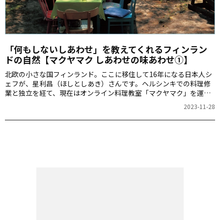
「何もしないしあわせ」を教えてくれるフィンラン
ドの自然【マクヤマク しあわせの味あわせ①】
北欧の小さな国フィンランド。ここに移住して16年になる日本人シ
ェフが、星利昌（ほしとしあき）さんです。ヘルシンキでの料理修
業と独立を経て、現在はオンライン料理教室「マクヤマク」を運
営。世界中に「おいしさ」と「しあわせ」を届けています。そんな
2023-11-28
星さんが、フィンランドならではのあたたかな時間、味わい深い料
理の数々、素朴で飾らないフィンランドの人々について綴ったエッ
セイ『マクヤマク しあわせの味あわせ』を上梓。本連載では「世界
一幸福な国」と呼ばれるフィンランドの魅力を特別に“おすそ分
け”します！