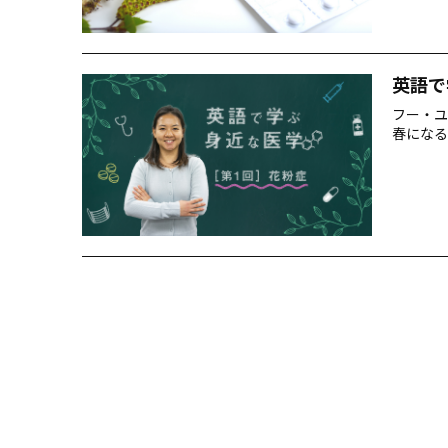
英語で
フー・ユ
春になる