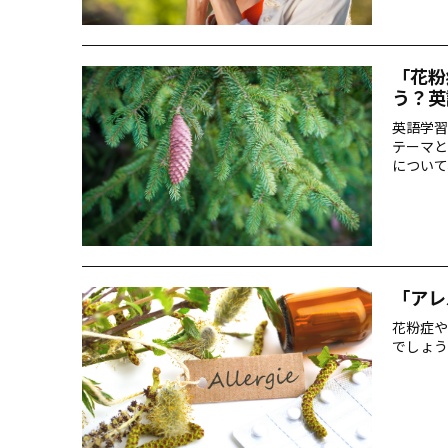
「花粉
う？英
英語学習
テーマと
について
近な病気
「アレ
花粉症や
でしょう