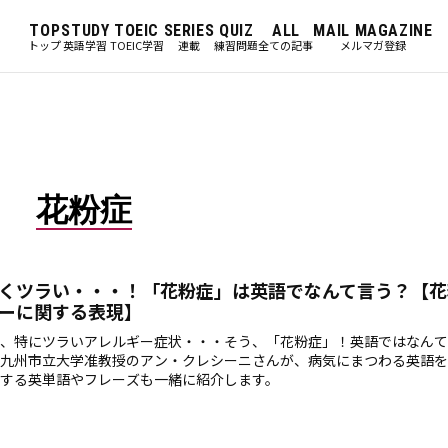
TOP
STUDY
TOEIC
SERIES
QUIZ
ALL
MAIL MAGAZINE
トップ
英語学習
TOEIC学習
連載
練習問題
全ての記事
メルマガ登録
花粉症
くツラい・・・！「花粉症」は英語でなんて言う？【花
ーに関する表現】
、特にツラいアレルギー症状・・・そう、「花粉症」！英語ではなんて
九州市立大学准教授のアン・クレシーニさんが、病気にまつわる英語を
する英単語やフレーズも一緒に紹介します。