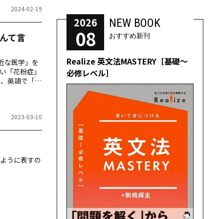
2024-02-19
2026
NEW BOOK
08
んて言
おすすめ新刊
Realize 英文法MASTERY［基礎～
身近な医学」を
い「花粉症」
必修レベル］
ら、英語で「身
2023-03-10
ように表すの