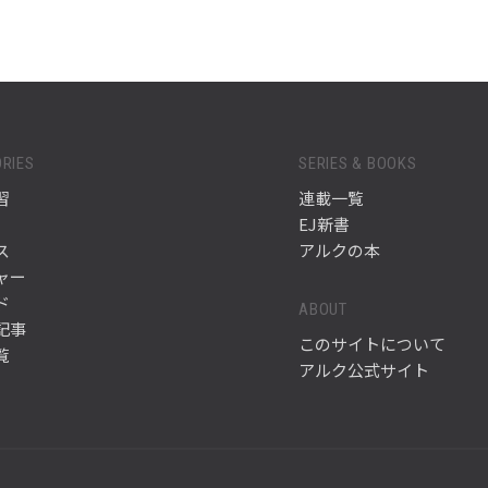
RIES
SERIES & BOOKS
習
連載一覧
EJ新書
ス
アルクの本
ャー
ド
ABOUT
記事
このサイトについて
覧
アルク公式サイト