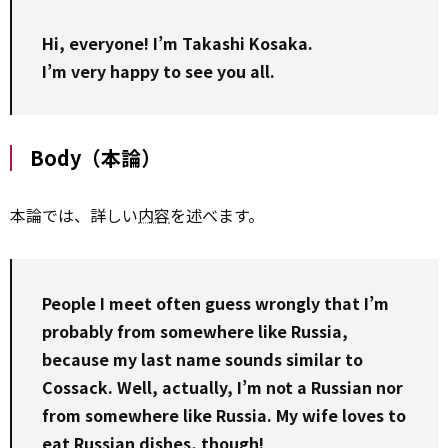
Hi, everyone! I’m Takashi Kosaka.
I’m very happy to see you all.
Body（本論）
本論では、詳しい
内容
を述べます。
People I meet often guess wrongly that I’m
probably from somewhere like Russia,
because my last name sounds similar to
Cossack. Well, actually, I’m not a Russian nor
from somewhere like Russia. My wife loves to
eat Russian dishes, though!