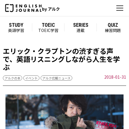
by アルク
STUDY
TOEIC
SERIES
QUIZ
英語学習
TOEIC学習
連載
練習問題
エリック・クラプトンの渋すぎる声
で、英語リスニングしながら人生を学
ぶ
2018-01-31
アルクの本
イベント
アルク広報ニュース