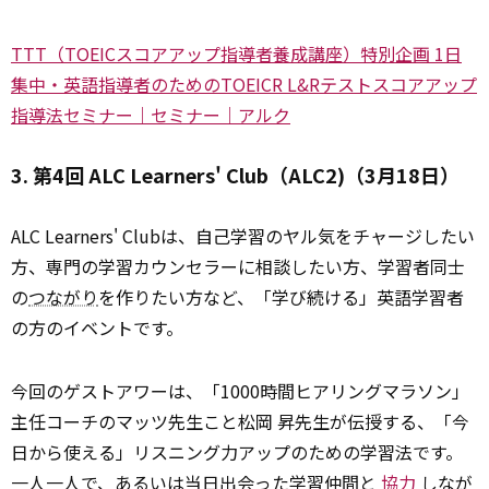
TTT（TOEICスコアアップ指導者養成講座）特別企画 1日
集中・英語指導者のためのTOEICR L&Rテストスコアアップ
指導法セミナー｜セミナー｜アルク
3. 第4回 ALC Learners' Club（ALC2)（3月18日）
ALC Learners' Clubは、自己学習のヤル気をチャージしたい
方、専門の学習カウンセラーに相談したい方、学習者同士
の
つながり
を作りたい方など、「学び続ける」英語学習者
の方のイベントです。
今回のゲストアワーは、「1000時間ヒアリングマラソン」
主任コーチのマッツ先生こと松岡 昇先生が伝授する、「今
日から使える」リスニング力アップのための学習法です。
一人一人で、あるいは当日出会った学習仲間と
協力
しなが