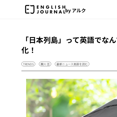
by アルク
「日本列島」って英語でなん
化！
TRENDS
廣川 亘
最新ニュース英語を読む