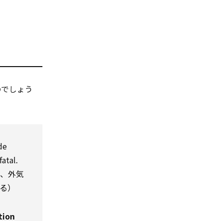
のでしょう
de
atal.
は、外気
る）
tion