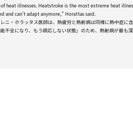
f heat illnesses. Heatstroke is the most extreme heat illne
d and can’t adapt anymore,” Horattas said.
エレニ・ホラッタス医師は、熱疲労と熱射病は同様に熱中症に
機能不全になり、もう順応しない状態」のため、熱射病が最も