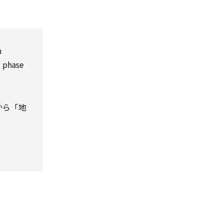
n
g phase
から「地