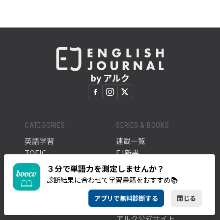
by アルク
CATEGORIES
SERIES & BOOKS
英語学習
連載一覧
TOEIC
EJ新書
ビジネス
アルクの本
３分で単語力を測定しませんか？
カルチャー
診断結果に合わせて学習書籍をおすすめ📚
トレンド
ABOUT
アプリで無料診断する
閉じる
全ての記事
このサイトについて
タグ一覧
アルク公式サイト