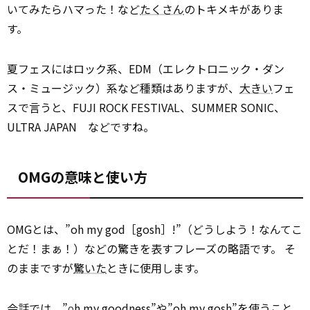
いてみたらハマった！など
たくさん
のトキメキがありま
す。
夏フェスにはロック系、EDM（エレクトロニック・ダン
ス・ミュージック）系など種類はありますが、
大きい
フェ
スで言うと、FUJI ROCK FESTIVAL、SUMMER SONIC、
ULTRA JAPAN などですね。
OMGの意味と使い方
OMGとは、”oh my god［gosh］!”（どうしよう！なんてこ
とだ！まぁ！）などの驚きを表すフレーズの略語です。 そ
のままですが
驚いた
ときに使用します。
会話では、”
h my goodness”や”oh my gosh”を使うこと
o