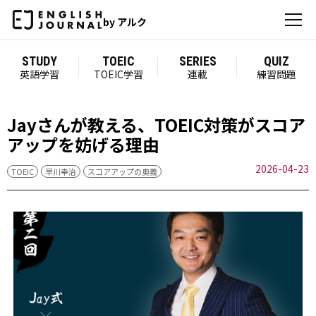
by アルク
STUDY
TOEIC
SERIES
QUIZ
英語学習
TOEIC学習
連載
練習問題
Jayさんが教える、TOEIC対策がスコア
アップを妨げる理由
2026-04-23
TOEIC
早川幸治
スコアアップの奥義