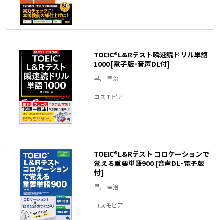
TOEIC®L&Rテスト瞬速読ドリル単語
1000 [電子版･音声DL付]
早川 幸治
コスモピア
TOEIC®L&Rテスト コロケーションで
覚える重要単語900 [音声DL･電子版
付]
早川 幸治
コスモピア