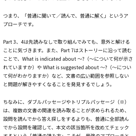
つまり、「普通に聞いて／読んで、普通に
解く
」というア
プローチです。
Part 3、4は先読みなしで取り組んでみても、意外と解ける
ことに気づきます。また、Part 7はストーリーに沿って読む
ことで、What is indicated about ～?（～について何が示さ
れていますか）や What is suggested about ～?（～につい
て何がわかりますか）など、文書の
広い
範囲を参照しない
と問題が解きやすくなることを発見するでしょう。
ちなみに、ダブルパッセージやトリプルパッセージ（※）
は、複数の文書の関連を読み取ることが求められるため、
設問を読んでから答え探しをするよりも、普通に全部読ん
でから設問を確認して、本文の該当箇所を
改めて
チェック
するという「普通の読み方」こそが、最強のアプローチと