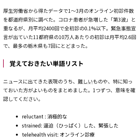
厚生労働省から得たデータで1～3月のオンライン初診件数
を都道府県別に調べた。コロナ患者が急増した「第3波」と
重なるが、月平均2400回で全初診の0.1%以下。
緊急事態
宣
言が出ていた11都府県の10万人あたりの初診は月平均2.6回
で、最多の栃木県も7回にとどまった。
覚えておきたい単語リスト
ニュースに出てきた表現のうち、
難しい
ものや、特に知っ
ておいた方がよいものをまとめました。1つずつ、意味を確
認してください。
reluctant
: 消極的な
strained: 逼迫（ひっぱく）した、緊張した
telehealth visit: オンライン診療