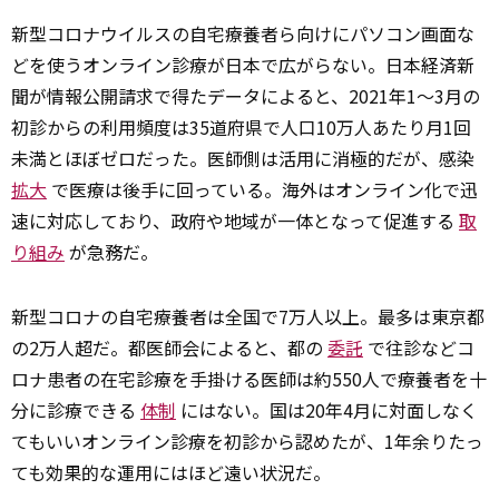
新型コロナウイルスの自宅療養者ら向けにパソコン画面な
どを使うオンライン診療が日本で広がらない。日本経済新
聞が情報公開請求で得たデータによると、2021年1～3月の
初診からの利用頻度は35道府県で人口10万人あたり月1回
未満とほぼゼロだった。医師側は活用に消極的だが、感染
拡大
で医療は後手に回っている。海外はオンライン化で迅
速に対応しており、政府や地域が一体となって促進する
取
り組み
が急務だ。
新型コロナの自宅療養者は全国で7万人以上。最多は東京都
の2万人超だ。都医師会によると、都の
委託
で往診などコ
ロナ患者の在宅診療を手掛ける医師は約550人で療養者を十
分に診療できる
体制
にはない。国は20年4月に対面しなく
てもいいオンライン診療を初診から認めたが、1年余りたっ
ても効果的な運用にはほど遠い状況だ。