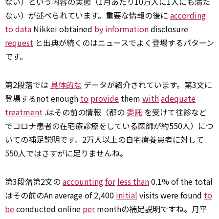
ない）という内容の実態（1月あたり10万人に1人にも満た
ない）が述べられています。重要な情報の後に
according
to
data
Nikkei obtained
by
information
disclosure
request
と出典が続くのはニュースでよく登場するパターン
です。
第2段落では
具体的な
データが紹介されています。第3文に
登場するnot enough
to
provide
them
with
adequate
treatment
.はその前の情報（都の
委託
を受けて往診など
でコロナ患者の在宅療診療をしている医師が約550人）につ
いての補足説明です。2万人以上の自宅療養患者に対して
550人ではさすがに足りませんね。
第3段落第2文の
accounting
for
less than
0.1% of the total
はその前のAn average of 2,400
initial
visits were found
to
be
conducted online
per
monthの補足説明ですね。月平