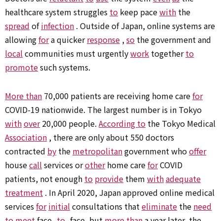
healthcare system struggles
to
keep pace
with
the
spread
of
infection
. Outside of Japan, online systems are
allowing
for
a quicker
response
,
so
the government and
local
communities must urgently
work
together
to
promote
such systems.
More than
70,000 patients are receiving home care
for
COVID-19 nationwide. The largest number is in Tokyo
with
over
20,000 people.
According to
the Tokyo Medical
Association
, there are only about 550 doctors
contracted
by
the
metropolitan
government who
offer
house
call
services or
other
home care
for
COVID
patients, not enough
to
provide
them
with
adequate
treatment
. In April 2020, Japan approved online medical
services
for
initial
consultations that
eliminate
the
need
to
meet
face-
to
-face, but
more than
a year later, the