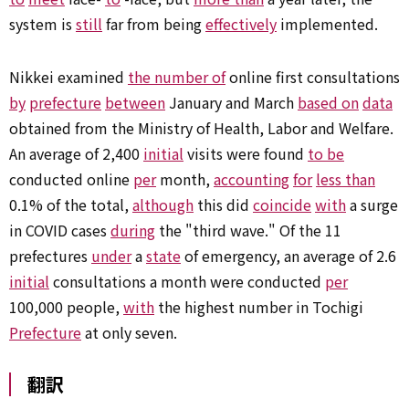
system is
still
far from being
effectively
implemented.
Nikkei examined
the number of
online first consultations
by
prefecture
between
January and March
based on
data
obtained from the Ministry of Health, Labor and Welfare.
An average of 2,400
initial
visits were found
to be
conducted online
per
month,
accounting
for
less than
0.1% of the total,
although
this did
coincide
with
a surge
in COVID cases
during
the "third wave." Of the 11
prefectures
under
a
state
of emergency, an average of 2.6
initial
consultations a month were conducted
per
100,000 people,
with
the highest number in Tochigi
Prefecture
at only seven.
翻訳