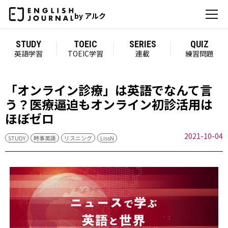
by アルク
STUDY
TOEIC
SERIES
QUIZ
英語学習
TOEIC学習
連載
練習問題
「オンライン診療」は英語でなんて言
う？医療逼迫もオンライン初診活用は
ほぼゼロ
2021-10-04
STUDY
時事英語
リスニング
LissN