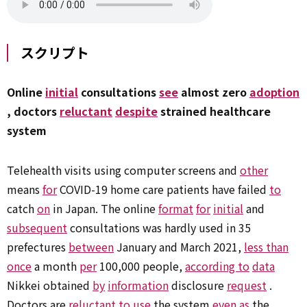
スクリプト
Online
initial
consultations
see
almost zero
adoption
, doctors
reluctant
despite
strained healthcare
system
Telehealth visits using computer screens and
other
means
for
COVID-19 home care patients have failed
to
catch
on
in Japan. The online
format
for
initial
and
subsequent
consultations was hardly used in 35
prefectures
between
January and March 2021,
less than
once
a month
per
100,000 people,
according to
data
Nikkei obtained
by
information
disclosure
request
.
Doctors are
reluctant
to
use
the system
even
as
the