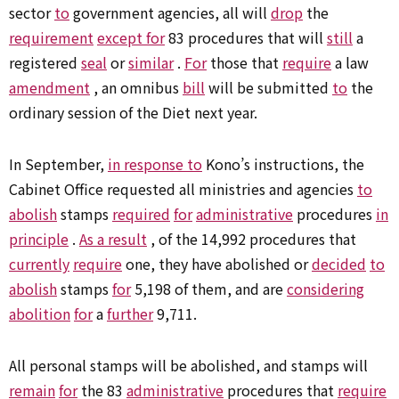
sector
to
government agencies, all will
drop
the
requirement
except for
83 procedures that will
still
a
registered
seal
or
similar
.
For
those that
require
a law
amendment
, an omnibus
bill
will be submitted
to
the
ordinary session of the Diet next year.
In September,
in response to
Kono’s instructions, the
Cabinet Office requested all ministries and agencies
to
abolish
stamps
required
for
administrative
procedures
in
principle
.
As a result
, of the 14,992 procedures that
currently
require
one, they have abolished or
decided
to
abolish
stamps
for
5,198 of them, and are
considering
abolition
for
a
further
9,711.
All personal stamps will be abolished, and stamps will
remain
for
the 83
administrative
procedures that
require