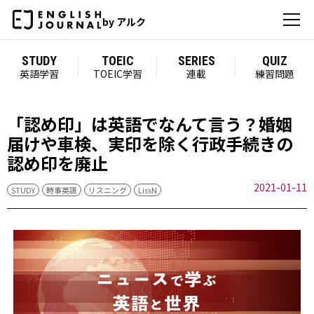
by アルク
STUDY
TOEIC
SERIES
QUIZ
英語学習
TOEIC学習
連載
練習問題
「認め印」は英語でなんて言う？婚姻
届けや車検、実印を除く行政手続きの
認め印を廃止
2021-01-11
STUDY
時事英語
リスニング
LissN