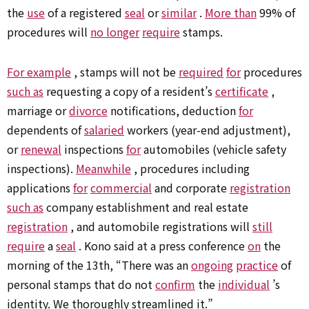
the
use
of a registered
seal
or
similar
.
More than
99% of
procedures will
no longer
require
stamps.
For example
, stamps will not be
required
for
procedures
such as
requesting a copy of a resident’s
certificate
,
marriage or
divorce
notifications, deduction
for
dependents of
salaried
workers (year-end adjustment),
or
renewal
inspections
for
automobiles (vehicle safety
inspections).
Meanwhile
, procedures including
applications
for
commercial
and corporate
registration
such as
company establishment and real estate
registration
, and automobile registrations will
still
require
a
seal
. Kono said at a press conference
on
the
morning of the 13th, “There was an
ongoing
practice
of
personal stamps that do not
confirm
the
individual
’s
identity. We thoroughly streamlined it.”