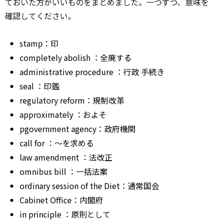
ておいた方がいいものをまとめました。一つずつ、意味を
確認してください。
stamp：印
completely
abolish
：全廃する
administrative
procedure
：行政
手続き
seal
：印鑑
regulatory
reform：規制改革
approximately
：およそ
pgovernment agency：政府機関
call for
：～を求める
law
amendment
：法改正
omnibus
bill
：一括法案
ordinary session of the Diet：通常国会
Cabinet Office：内閣府
in principle
：原則として