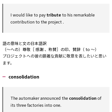
I
would like to
pay
tribute
to
his remarkable
contribution
to
the
project
.
語の意味と文の日本語訳
（～への）尊敬［
感謝
、称賛］の印、賛辞（
to
～）
プロジェクトへの彼の
顕著な
貢献に敬意を表したいと思い
ます。
consolidation
The automaker announced the
consolidation
of
its three factories into one.