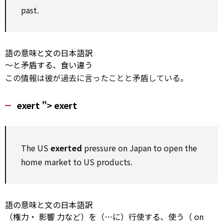
past.
語の意味と文の日本語訳
～と矛盾する、食い違う
この
情報
は彼が過去に言ったことと矛盾している。
exert ">
exert
The US
exerted
pressure
on
Japan
to
open the
home market
to
US products.
語の意味と文の日本語訳
（権力・
影響
力など）を（…に）行使する、使う（
on