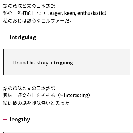
語の意味と文の日本語訳
熱心［熱狂的］な（≒eager, keen, enthusiastic）
私のおじは
熱心な
ゴルファーだ。
intriguing
I found his story
intriguing
.
語の意味と文の日本語訳
興味［好奇心］をそそる（≒interesting）
私は彼の
話
を興味深いと思った。
lengthy