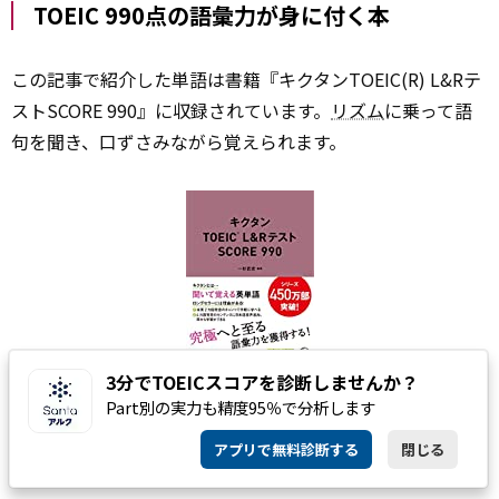
TOEIC 990点の語彙力が身に付く本
この記事で紹介した単語は書籍『キクタンTOEIC(R) L&Rテ
ストSCORE 990』に収録されています。
リズム
に乗って語
句を聞き、口ずさみながら覚えられます。
3分でTOEICスコアを診断しませんか？
Part別の実力も精度95％で分析します
【音声DL付】キクタンTOEIC(R) L&Rテスト SCORE 990
作者:
一杉 武史
アプリで無料診断する
閉じる
発売日:
2020/03/09