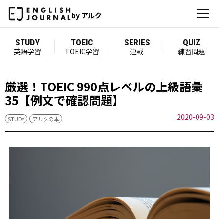
by アルク
STUDY
TOEIC
SERIES
QUIZ
英語学習
TOEIC学習
連載
練習問題
厳選！TOEIC 990点レベルの上級語彙
35【例文で確認問題】
2020-09-03
STUDY
アルクの本