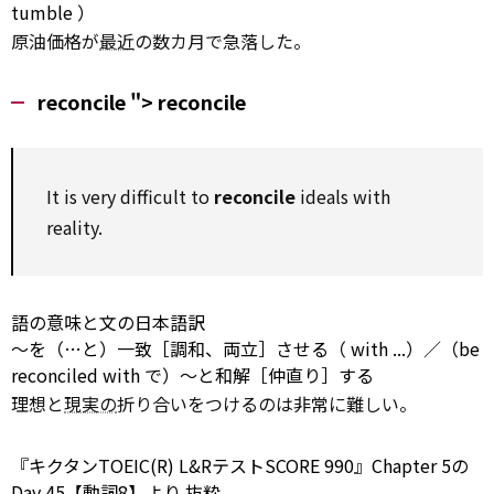
tumble
）
原油価格が
最近
の数カ月で急落した。
reconcile ">
reconcile
It is very difficult
to
reconcile
ideals
with
reality.
語の意味と文の日本語訳
～を（…と）一致［調和、両立］させる（
with
...）／（be
reconciled
with
で）～と和解［仲直り］する
理想と
現実の
折り合いをつけるのは非常に難しい。
『キクタンTOEIC(R) L&RテストSCORE 990』Chapter 5の
Day 45【動詞8】より
抜粋