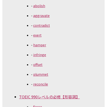
abolish
aggravate
contradict
exert
hamper
infringe
offset
plummet
reconcile
TOEIC 990レベルの必修【形容詞】
fierce