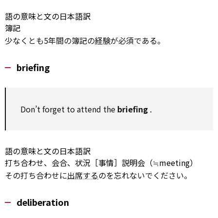
語の意味と文の日本語訳
簿記
少なくとも5年間の簿記の
経験
が必須である。
briefing
Don’t forget to
attend
the
briefing
.
語の意味と文の日本語訳
打ち合わせ、会合、状況［事情］説明会（≒meeting）
その打ち合わせに
出席する
のを忘れないでください。
deliberation