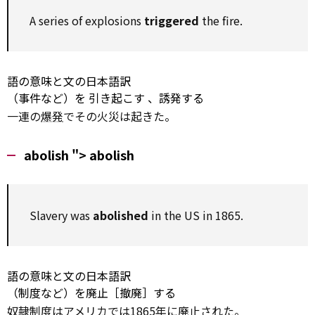
A series of explosions
triggered
the fire.
語の意味と文の日本語訳
（事件など）を
引き起こす
、誘発する
一連の
爆発
でその火災は起きた。
abolish ">
abolish
Slavery
was
abolished
in the US in 1865.
語の意味と文の日本語訳
（制度など）を廃止［撤廃］する
奴隷
制度はアメリカでは1865年に廃止された。