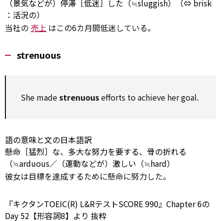
（景気などが）停滞［低迷］した（≒sluggish）（⇔
brisk
：活況の）
当社の
売上
はこの6カ月間低迷している。
strenuous
She made
strenuous
efforts
to
achieve
her goal.
語の意味と文の日本語訳
懸命［猛烈］な、多大な努力を要する、骨の折れる
（≒arduous／（運動などが）激しい（≒hard）
彼女は目標を
達成
するために懸命に努力した。
『キクタンTOEIC(R) L&RテストSCORE 990』Chapter 6の
Day 52【形容詞8】より
抜粋