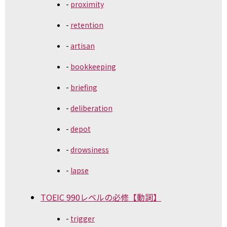
proximity
retention
artisan
bookkeeping
briefing
deliberation
depot
drowsiness
lapse
TOEIC 990レベルの必修【動詞】
trigger