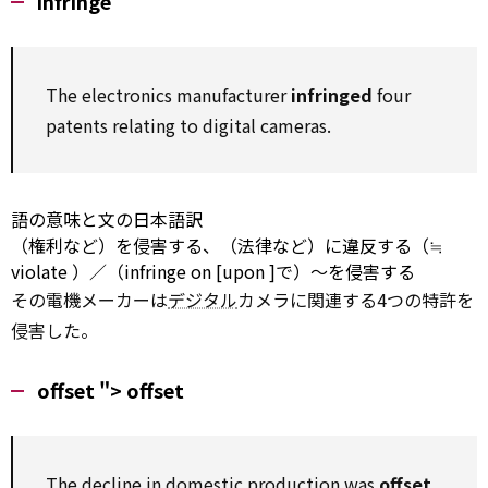
infringe
The
electronics
manufacturer
infringed
four
patents relating
to
digital cameras.
語の意味と文の日本語訳
（権利など）を侵害する、（法律など）に違反する（≒
violate
）／（infringe
on
[upon
]で）～を侵害する
その電機メーカーは
デジタル
カメラに関連する4つの特許を
侵害した。
offset ">
offset
The
decline
in domestic
production
was
offset