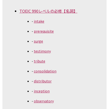
TOEIC 990レベルの必修【名詞】
intake
prerequisite
surge
testimony
tribute
consolidation
distributor
inception
observatory