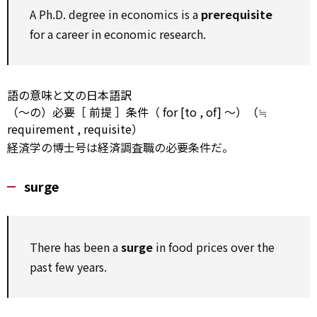
A Ph.D.
degree
in
economics
is a
prerequisite
for
a career in economic research.
語の意味と文の日本語訳
（～の）必要［
前提
］条件（
for
[to
, of] ～）（≒
requirement
, requisite）
経済
学の博士号は経済調査職の必要条件だ。
surge
There has been a
surge
in food prices
over
the
past few years.