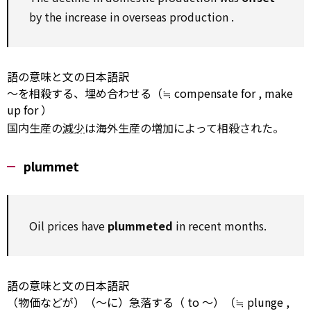
by
the
increase
in overseas
production
.
語の意味と文の日本語訳
～を相殺する、埋め合わせる（≒
compensate
for
,
make
up
for
）
国内生産の
減少
は海外生産の増加によって相殺された。
plummet
Oil prices have
plummeted
in recent months.
語の意味と文の日本語訳
（物価などが）（～に）急落する（
to
～）（≒
plunge
,