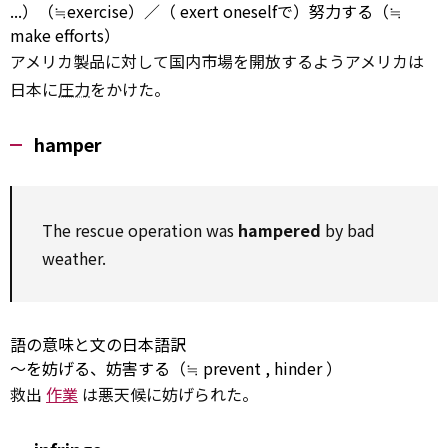
...）（≒exercise）／（
exert
oneselfで）努力する（≒
make
efforts）
アメリカ製品に対して国内市場を開放するようアメリカは
日本に
圧力
をかけた。
hamper
The rescue
operation
was
hampered
by
bad
weather.
語の意味と文の日本語訳
～を妨げる、妨害する（≒
prevent
,
hinder
）
救出
作業
は悪天候に妨げられた。