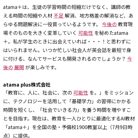
atama＋は、生徒の学習時間の短縮だけでなく、講師の教
える時間の短縮や人材
不足
解消、地方格差の解消など、あ
らゆる問題解決に一役買っているようです。
今後の
教育現
場そのものを大きく変革していく
可能性
を秘めたatama
＋。私が学生のときに出会えていれば・・・！と思わずに
はいられません。いつか忙しい社会人が英会話を最短で身
に付ける、なんてサービスも開発されるのでしょうか？
今
後の
展開
が楽しみです。
atama plus株式会社
「教育に、人に、社会に、次の
可能性
を。」をミッション
に、テクノロジーを活用して「基礎学力」の習得にかかる
時間を短くし、「社会でいきる力」を養う時間を増やすこ
とを目指す。現在は、教育を一人ひとりに最適化するAI教材
「atama＋」を全国の塾・予備校1900教室以上（7月9日時
点）に提供。