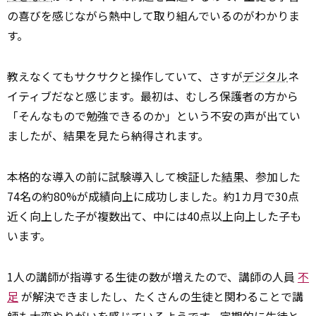
の喜びを感じながら熱中して取り組んでいるのがわかりま
す。
教えなくてもサクサクと操作していて、さすが
デジタル
ネ
イティブだなと感じます。最初は、むしろ保護者の方から
「そんなもので勉強できるのか」という不安の声が出てい
ましたが、結果を見たら納得されます。
本格的な導入の前に試験導入して検証した
結果
、参加した
74名の約80%が成績向上に成功しました。約1カ月で30点
近く向上した子が複数出て、中には40点以上向上した子も
います。
1人の講師が指導する生徒の数が増えたので、講師の人員
不
足
が解決できましたし、たくさんの生徒と関わることで講
師も大変やりがいを感じているようです。定期的に生徒と