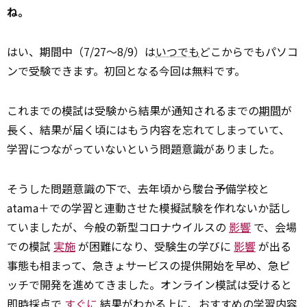
ね。
はい、期間中（7/27～8/9）は
いつでも
どこからでもパソコ
ンで受験できます。初回となる今回は無料です。
これまでの模試は受験から結果が通知されるまでの
期間
が
長く、結果が届く頃にはもう内容を忘れてしまっていて、
学習につながっていないという問題意識がありました。
そうした問題意識の下で、去年頃から駿台予備学校と
atama＋での学習と連動させた模擬試験を作れないか話し
ていましたが、今般の新型コロナウイルスの
影響
で、会場
での模試
実施
が困難になり、受験生の学びに
影響
が出る
事態も相まって、急きょサービスの提供開始を早め、急ピ
ッチで開発を進めてきました。オンライン模試は受けると
即時採点で
すぐに
結果がわかる上に、おすすめの学習内容