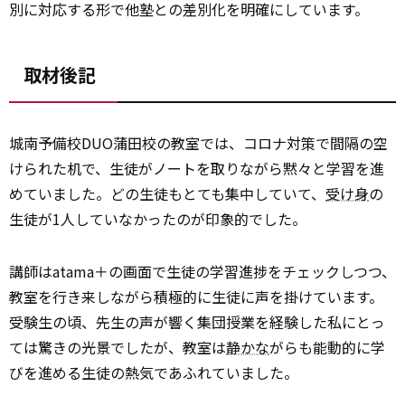
別に対応する形で他塾との差別化を明確にしています。
取材後記
城南予備校DUO蒲田校の教室では、コロナ対策で間隔の空
けられた机で、生徒がノートを取りながら黙々と学習を進
めていました。どの生徒もとても集中していて、
受け身
の
生徒が1人していなかったのが印象的でした。
講師はatama＋の画面で生徒の学習進捗をチェックしつつ、
教室を行き来しながら積極的に生徒に声を掛けています。
受験生の頃、先生の声が響く集団授業を経験した私にとっ
ては驚きの光景でしたが、教室は
静かな
がらも能動的に学
びを進める生徒の熱気であふれていました。