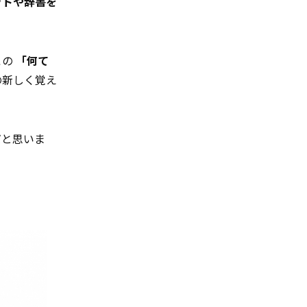
ットや辞書を
この
「何て
の新しく覚え
だと思いま