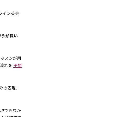
ライン英会
ほうが良い
レッスンが用
の流れを
予想
分の表現」
表現できなか