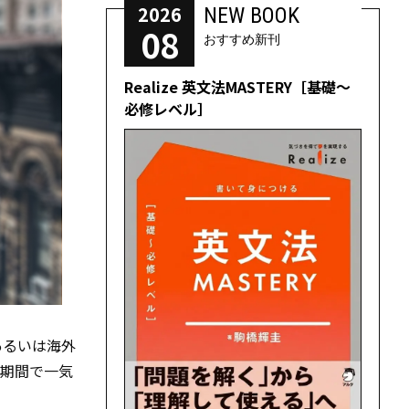
2026
NEW BOOK
08
おすすめ新刊
Realize 英文法MASTERY［基礎～
必修レベル］
あるいは海外
短期間で一気