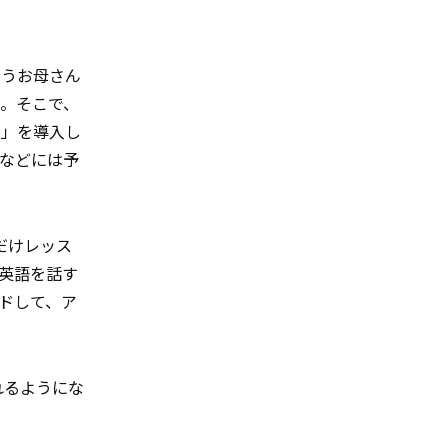
いうお母さん
。そこで、
ン」を導入し
などには予
だけレッス
英語を話す
ドして、ア
れるようにな