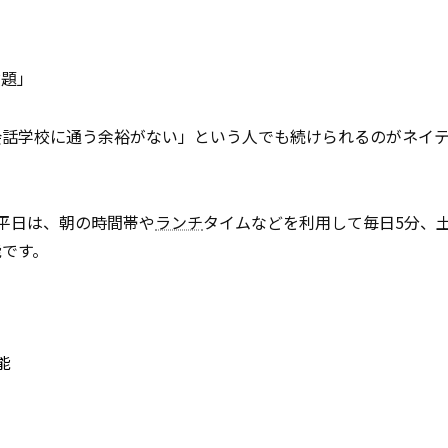
放題」
会話学校に通う余裕がない」という人でも続けられるのがネイ
平日は、朝の時間帯や
ランチ
タイムなどを利用して毎日5分、
能です。
能