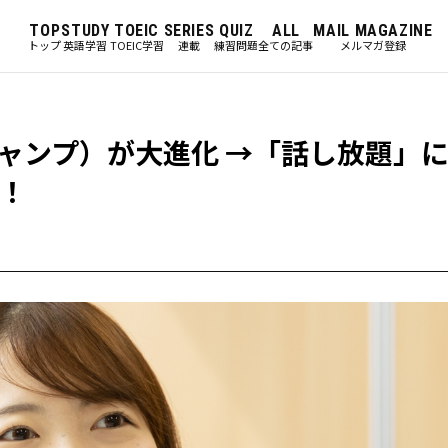
TOP
STUDY
TOEIC
SERIES
QUIZ
ALL
MAIL MAGAZINE
トップ
英語学習
TOEIC学習
連載
練習問題
全ての記事
メルマガ登録
ブキャンプ）が大進化 →「話し放題」
！