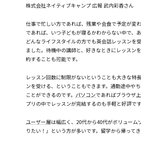
株式
会社
ネイティブキャンプ 広報 武内彩香さん
仕事で忙しい方であれば、残業や会食で予定が変
であれば、いつ子どもが寝るかわからない中で、
どんなライフスタイルの方でも英会話レッスンを
ました。待機中の講師と、好きなときにレッスン
約することも
可能
です。
レッスン回数に制限がないということも大きな特長
ンを受ける、ということもできます。通勤途中や
ことができるのです。
パソコン
であればブラウザ上
プリの中でレッスンが完結するのも手軽と好評で
ユーザー
層は幅広く、20代から40代がボリュー
りたい！」という方が多いです。留学から帰ってき